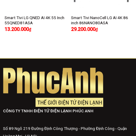
Smart Tivi LG QNED AI 4K 55 Inch
Smart Tivi NanoCell LG AI 4K 86
55QNED81ASA
inch 86NANO80ASA
13.200.000
29.200.000
₫
₫
CÔNG TY TNHH ĐIỆN TỬ ĐIỆN LẠNH PHÚC ANH
Số 89 Ngõ 219 Đường Định Công Thượng - Phường Định Công - Quận
Hoàng Mai - Hà Nội.