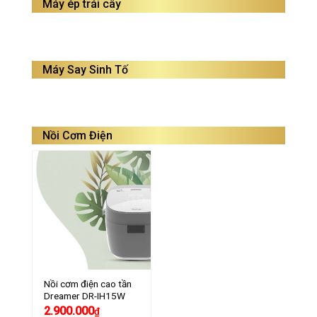
Máy ép trái cây
Máy Say Sinh Tố
Nồi Cơm Điện
Nồi cơm điện cao tần
Dreamer DR-IH15W
2.900.000
₫