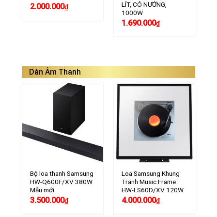
LÍT, CÓ NƯỚNG,
2.000.000
₫
1000W
1.690.000
₫
Dàn Âm Thanh
Bộ loa thanh Samsung
Loa Samsung Khung
HW-Q600F/XV 380W
Tranh Music Frame
Mẫu mới
HW-LS60D/XV 120W
3.500.000
4.000.000
₫
₫