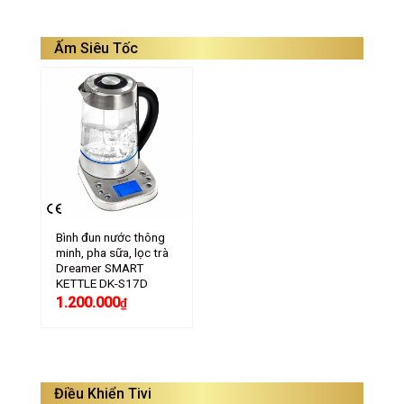
Ấm Siêu Tốc
Bình đun nước thông
minh, pha sữa, lọc trà
Dreamer SMART
KETTLE DK-S17D
1.200.000
₫
Điều Khiển Tivi