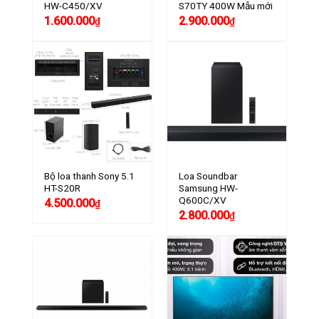
HW-C450/XV
S70TY 400W Mẫu mới
1.600.000
2.900.000
₫
₫
Bộ loa thanh Sony 5.1
Loa Soundbar
HT-S20R
Samsung HW-
Q600C/XV
4.500.000
₫
2.800.000
₫