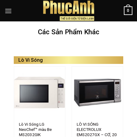
Skip
0
to
content
Các Sản Phẩm Khác
Lò Vi Sóng
Lò Vi Sóng LG
LÒ VI SÓNG
NeoChef™ màu Be
ELECTROLUX
MS2032GIK
EMS2027GX – CƠ, 20