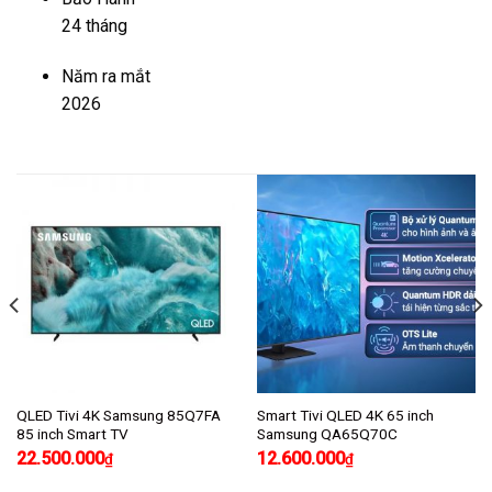
24 tháng
Năm ra mắt
2026
QLED Tivi 4K Samsung 85Q7FA
Smart Tivi QLED 4K 65 inch
85 inch Smart TV
Samsung QA65Q70C
22.500.000
12.600.000
₫
₫