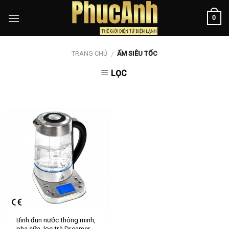
Skip
0
to
content
TRANG CHỦ
ẤM SIÊU TỐC
/
LỌC
Bình đun nước thông minh,
pha sữa, lọc trà Dreamer