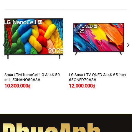
Smart Tivi NanoCell LG AI 4K 50
LG Smart TV QNED AI 4K 65 Inch
inch 50NANO80ASA
65QNED70ASA
10.300.000
12.000.000
₫
₫