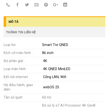
MÔ TẢ
THÔNG TIN LIÊN HỆ
Loại tivi :
Smart Tivi QNED
Kích cỡ màn hình :
86 inch
Độ phân giải :
4K
Loại màn hình :
4K QNED MiniLED
Kết nối internet :
Cổng LAN, Wifi
Hệ điều hành, giao
webOS 25
diện :
Tần số quét
60 Hz
Bộ xử lý α7 AI Processor 4K Gen8