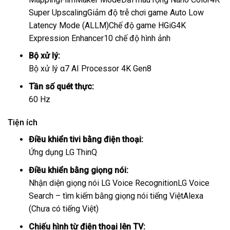
Super Upscaling
Giảm độ trễ chơi game Auto Low
Latency Mode (ALLM)
Chế độ game HGiG
4K
Expression Enhancer
10 chế độ hình ảnh
Bộ xử lý:
Bộ xử lý α7 AI Processor 4K Gen8
Tần số quét thực:
60 Hz
Tiện ích
Điều khiển tivi bằng điện thoại:
Ứng dụng LG ThinQ
Điều khiển bằng giọng nói:
Nhận diện giọng nói LG Voice Recognition
LG Voice
Search – tìm kiếm bằng giọng nói tiếng Việt
Alexa
(Chưa có tiếng Việt)
Chiếu hình từ điện thoại lên TV: