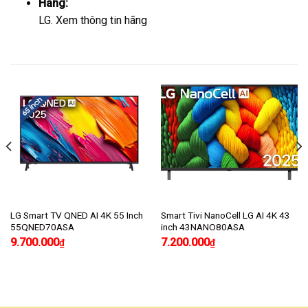
Hãng:
LG.
Xem thông tin hãng
LG Smart TV QNED AI 4K 55 Inch
Smart Tivi NanoCell LG AI 4K 43
55QNED70ASA
inch 43NANO80ASA
9.700.000
7.200.000
₫
₫