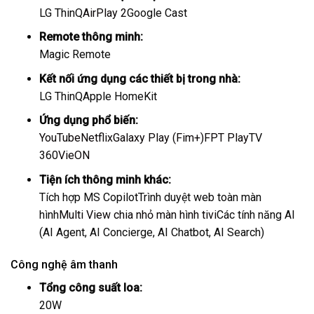
LG ThinQ
AirPlay 2
Google Cast
Remote thông minh:
Magic Remote
Kết nối ứng dụng các thiết bị trong nhà:
LG ThinQ
Apple HomeKit
Ứng dụng phổ biến:
YouTube
Netflix
Galaxy Play (Fim+)
FPT Play
TV
360
VieON
Tiện ích thông minh khác:
Tích hợp MS Copilot
Trình duyệt web toàn màn
hình
Multi View chia nhỏ màn hình tivi
Các tính năng AI
(AI Agent, AI Concierge, AI Chatbot, AI Search)
Công nghệ âm thanh
Tổng công suất loa:
20W