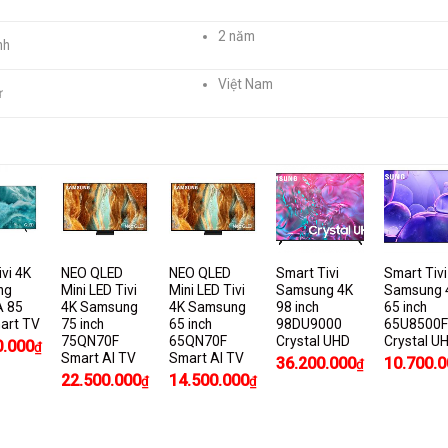
2 năm
nh
Việt Nam
ứ
vi 4K
NEO QLED
NEO QLED
Smart Tivi
Smart Tivi
ng
Mini LED Tivi
Mini LED Tivi
Samsung 4K
Samsung 
 85
4K Samsung
4K Samsung
98 inch
65 inch
mart TV
75 inch
65 inch
98DU9000
65U8500F
75QN70F
65QN70F
Crystal UHD
Crystal U
0.000
₫
Smart AI TV
Smart AI TV
36.200.000
10.700.0
₫
22.500.000
14.500.000
₫
₫