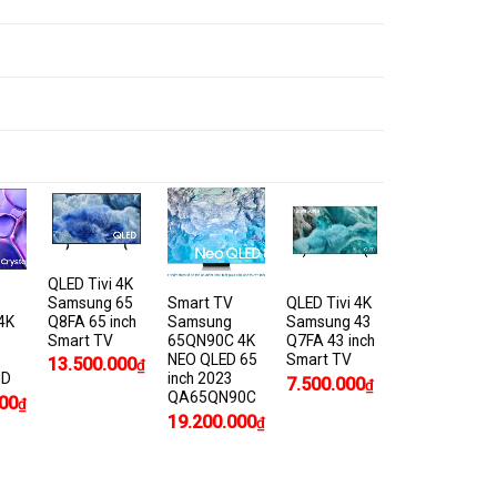
QLED Tivi 4K
Samsung 65
Smart TV
QLED Tivi 4K
Q8FA 65 inch
4K
Samsung
Samsung 43
Smart TV
65QN90C 4K
Q7FA 43 inch
NEO QLED 65
Smart TV
13.500.000
₫
HD
inch 2023
7.500.000
₫
QA65QN90C
00
₫
19.200.000
₫