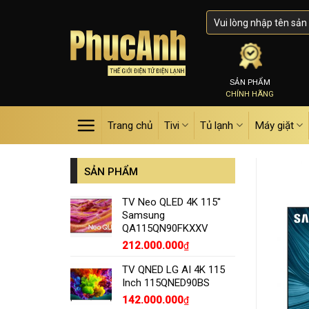
Skip
to
content
SẢN PHẨM
CHÍNH HÃNG
Trang chủ
Tivi
Tủ lạnh
Máy giặt
SẢN PHẨM
TV Neo QLED 4K 115''
Samsung
QA115QN90FKXXV
212.000.000
₫
TV QNED LG AI 4K 115
Inch 115QNED90BS
142.000.000
₫