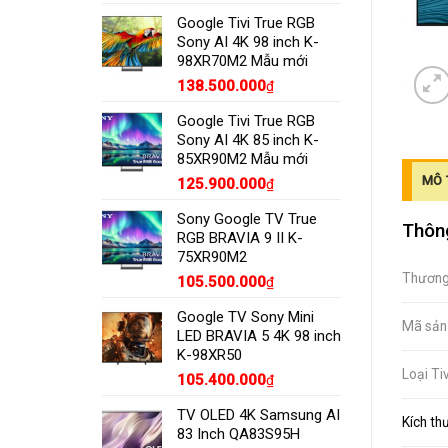
Google Tivi True RGB
Sony AI 4K 98 inch K-
98XR70M2 Mẫu mới
138.500.000
₫
Google Tivi True RGB
Sony AI 4K 85 inch K-
85XR90M2 Mẫu mới
MÔ 
125.900.000
₫
Sony Google TV True
Thông
RGB BRAVIA 9 II K-
75XR90M2
Thương
105.500.000
₫
Google TV Sony Mini
Mã sản
LED BRAVIA 5 4K 98 inch
K-98XR50
Loại Tiv
105.400.000
₫
TV OLED 4K Samsung AI
Kích th
83 Inch QA83S95H