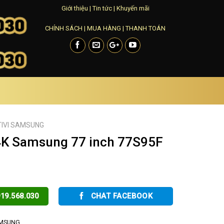
Giới thiệu
|
Tin tức
|
Khuyến mãi
CHÍNH SÁCH
|
MUA HÀNG
|
THANH TOÁN
TIVI SAMSUNG
4K Samsung 77 inch 77S95F
19.568.030
CHAT FACEBOOK
AMSUNG