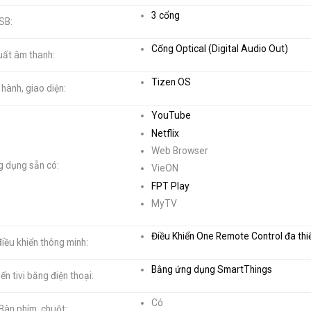
3 cổng
SB:
Cổng Optical (Digital Audio Out)
uất âm thanh:
Tizen OS
 hành, giao diện:
YouTube
Netflix
Web Browser
 dụng sẵn có:
VieON
FPT Play
MyTV
Điều Khiển One Remote Control đa thiế
điều khiển thông minh:
Bằng ứng dụng SmartThings
ển tivi bằng điện thoại:
Có
 Bàn phím, chuột: