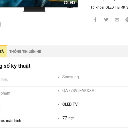
Từ khóa:
OLED Tivi 4K 
TẢ
THÔNG TIN LIÊN HỆ
 số kỹ thuật
Samsung
 hiệu
QA77S95FAKXXV
 phẩm
OLED TV
i:
77 inch
ước màn hình: