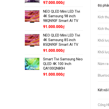
97.000.000
₫
Độ phân
NEO QLED Mini LED Tivi
4K Samsung 98 inch
Kích th
98QN90F Smart AI TV
91.000.000
₫
Kích th
NEO QLED Mini LED Tivi
4K Samsung 85 inch
Khối lư
85QN90F Smart AI TV
91.000.000
₫
Khối lư
Smart Tivi Samsung Neo
QLED 4K 100 Inch
Năm ra
QA100QN80H
91.000.000
₫
Bluetoo
Kết nối 
Cổng H