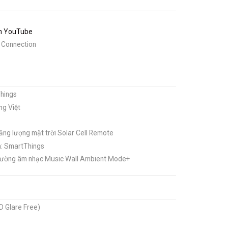
rên YouTube
e Connection
Things
ng Việt
ăng lượng mặt trời Solar Cell Remote
hà: SmartThings
c tường âm nhạc Music Wall Ambient Mode+
 Glare Free)