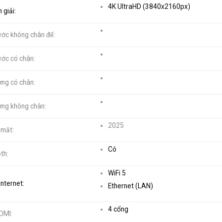
4K UltraHD (3840x2160px)
 giải:
ước không chân đế:
ước có chân:
ợng có chân:
ợng không chân:
2025
 mắt:
Có
th:
WiFi 5
Internet:
Ethernet (LAN)
4 cổng
DMI: