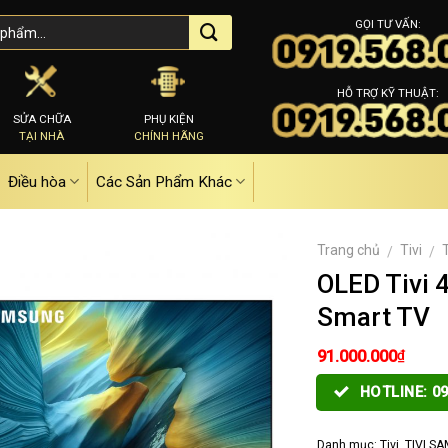
GỌI TƯ VẤN:
HỖ TRỢ KỸ THUẬT:
SỬA CHỮA
PHỤ KIỆN
TẠI NHÀ
CHÍNH HÃNG
Điều hòa
Các Sản Phẩm Khác
Trang chủ
Tivi
/
/
OLED Tivi 
Smart TV
₫
91.000.000
HOTLINE: 09
Danh mục:
Tivi
,
TIVI S