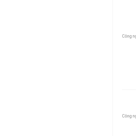
Công ng
Công n