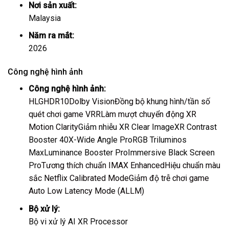
Nơi sản xuất:
Malaysia
Năm ra mắt:
2026
Công nghệ hình ảnh
Công nghệ hình ảnh:
HLG
HDR10
Dolby Vision
Đồng bộ khung hình/tần số
quét chơi game VRR
Làm mượt chuyển động XR
Motion Clarity
Giảm nhiễu XR Clear Image
XR Contrast
Booster 40
X-Wide Angle Pro
RGB Triluminos
Max
Luminance Booster Pro
Immersive Black Screen
Pro
Tương thích chuẩn IMAX Enhanced
Hiệu chuẩn màu
sắc Netflix Calibrated Mode
Giảm độ trễ chơi game
Auto Low Latency Mode (ALLM)
Bộ xử lý:
Bộ vi xử lý AI XR Processor