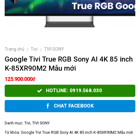
Trang chủ
Tivi
TIVI SONY
/
/
Google Tivi True RGB Sony AI 4K 85 inch
K-85XR90M2 Mẫu mới
₫
125.900.000
HOTLINE: 0919.568.030
CHAT FACEBOOK
Danh mục:
Tivi
,
TIVI SONY
Từ khóa:
Google Tivi True RGB Sony AI 4K 85 inch K-85XR90M2 Mẫu mới