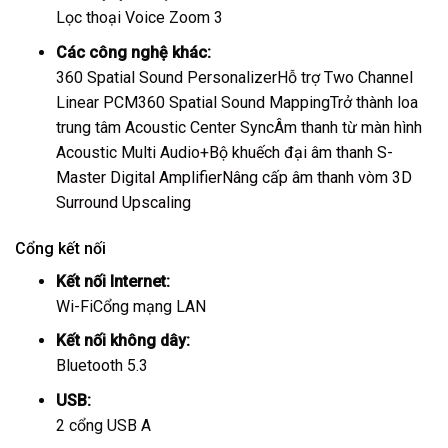
Lọc thoại Voice Zoom 3
Các công nghệ khác:
360 Spatial Sound Personalizer
Hỗ trợ Two Channel
Linear PCM
360 Spatial Sound Mapping
Trở thành loa
trung tâm Acoustic Center Sync
Âm thanh từ màn hình
Acoustic Multi Audio+
Bộ khuếch đại âm thanh S-
Master Digital Amplifier
Nâng cấp âm thanh vòm 3D
Surround Upscaling
Cổng kết nối
Kết nối Internet:
Wi-Fi
Cổng mạng LAN
Kết nối không dây:
Bluetooth 5.3
USB:
2 cổng USB A