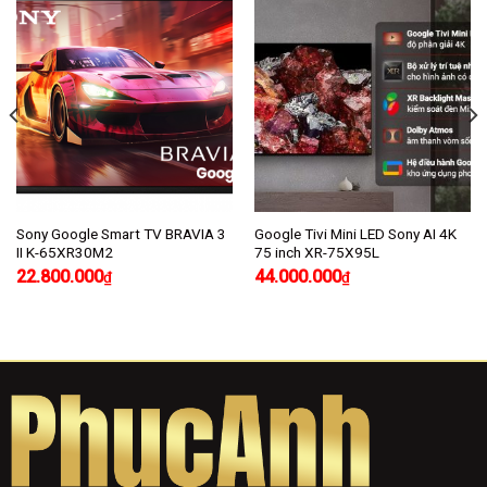
Sony Google Smart TV BRAVIA 3
Google Tivi Mini LED Sony AI 4K
II K-65XR30M2
75 inch XR-75X95L
22.800.000
44.000.000
₫
₫