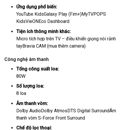
Ứng dụng phổ biến:
YouTube Kids
Galaxy Play (Fim+)
MyTV
POPS
Kids
VieON
Eco Dashboard
Tiện ích thông minh khác:
Micro tích hợp trên TV – điều khiển giọng nói rảnh
tay
Bravia CAM (mua thêm camera)
Công nghệ âm thanh
Tổng công suất loa:
80W
Số lượng loa:
8 loa
Âm thanh vòm:
Dolby Audio
Dolby Atmos
DTS Digital Surround
Âm
thanh vòm S-Force Front Surround
Chế độ lọc thoại: