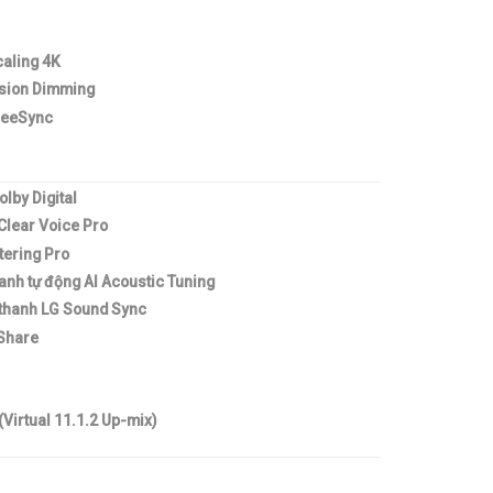
caling 4K
ision Dimming
reeSync
lby Digital
 Clear Voice Pro
tering Pro
anh tự động AI Acoustic Tuning
thanh LG Sound Sync
Share
(Virtual 11.1.2 Up-mix)