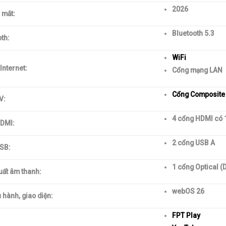
2026
 mắt:
Bluetooth 5.3
th:
WiFi
 Internet:
Cổng mạng LAN
Cổng Composite
V:
4 cổng HDMI có 
DMI:
2 cổng USB A
SB:
1 cổng Optical (
uất âm thanh:
webOS 26
 hành, giao diện:
FPT Play