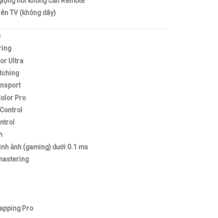
giọng nói không cần Remote
 lên TV (không dây)
e
ring
or Ultra
tching
nsport
olor Pro
Control
ntrol
h
hình ảnh (gaming) dưới 0.1 ms
mastering
apping Pro