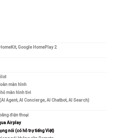
 HomeKit, Google HomePlay 2
lot
toàn màn hình
nhỏ màn hình tivi
(AI Agent, AI Concierge, AI Chatbot, AI Search)
bằng điện thoại
qua Airplay
ng nói (có hỗ trợ tiếng Việt)