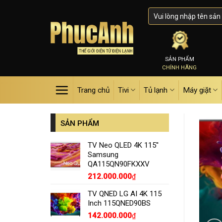
Skip
to
content
SẢN PHẨM
CHÍNH HÃNG
Trang chủ
Tivi
Tủ lạnh
Máy giặt
SẢN PHẨM
TV Neo QLED 4K 115''
Samsung
QA115QN90FKXXV
212.000.000
₫
TV QNED LG AI 4K 115
Inch 115QNED90BS
142.000.000
₫