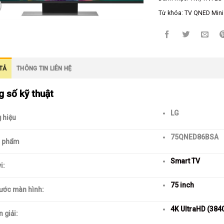
Từ khóa:
TV QNED Mini
TẢ
THÔNG TIN LIÊN HỆ
 số kỹ thuật
LG
 hiệu
75QNED86BSA
 phẩm
Smart TV
i:
75 inch
hước màn hình:
4K UltraHD (384
 giải: