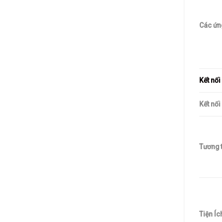
Các ứn
Kết nối
Kết nối
Tương 
Tiện Íc