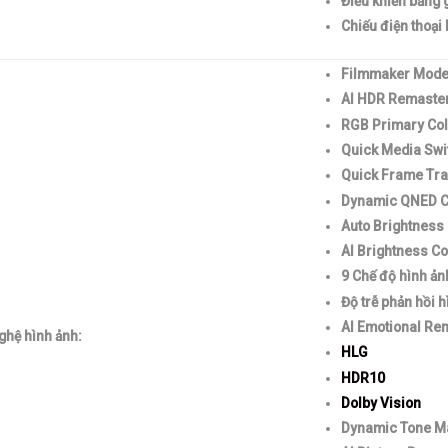
Điều khiển bằng 
Chiếu điện thoại
Filmmaker Mod
AI HDR Remaste
RGB Primary Col
Quick Media Swi
Quick Frame Tra
Dynamic QNED C
Auto Brightness 
AI Brightness Co
9 Chế độ hình ản
Độ trễ phản hồi 
AI Emotional Re
ghệ hình ảnh:
HLG
HDR10
Dolby Vision
Dynamic Tone M