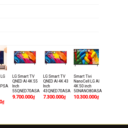
 LG
LG Smart TV
LG Smart TV
Smart Tivi
QNED AI 4K 55
QNED AI 4K 43
NanoCell LG AI
BPSA
Inch
Inch
4K 50 inch
55QNED70ASA
43QNED70ASA
50NANO80ASA
9.700.000
7.300.000
10.300.000
₫
₫
₫
0
₫