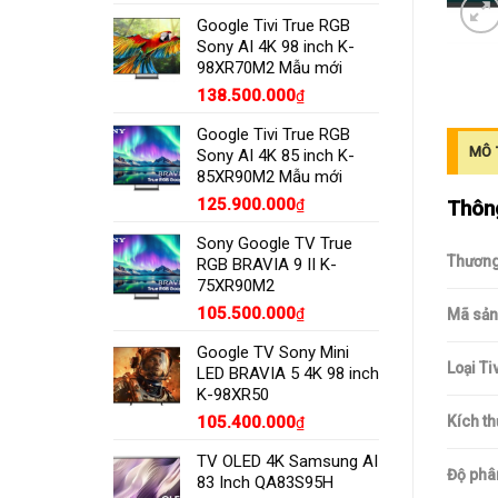
Google Tivi True RGB
Sony AI 4K 98 inch K-
98XR70M2 Mẫu mới
138.500.000
₫
Google Tivi True RGB
MÔ 
Sony AI 4K 85 inch K-
85XR90M2 Mẫu mới
125.900.000
Thông
₫
Sony Google TV True
Thương
RGB BRAVIA 9 II K-
75XR90M2
105.500.000
₫
Mã sản
Google TV Sony Mini
Loại Tiv
LED BRAVIA 5 4K 98 inch
K-98XR50
105.400.000
Kích t
₫
TV OLED 4K Samsung AI
Độ phân
83 Inch QA83S95H