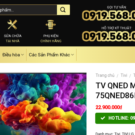
GỌI TƯ VẤN:
HỖ TRỢ KỸ THUẬT:
SỬA CHỮA
PHỤ KIỆN
TẠI NHÀ
CHÍNH HÃNG
Điều hòa
Các Sản Phẩm Khác
Trang chủ
Tivi
/
/
TV QNED Mi
75QNED86
₫
22.900.000
HOTLINE: 09
Danh mục:
Tivi
,
TIVI LG