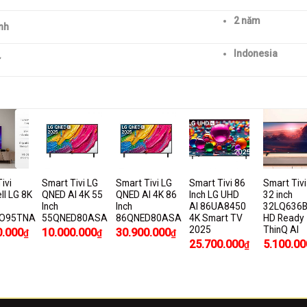
2 năm
nh
Indonesia
ivi
Smart Tivi LG
Smart Tivi LG
Smart Tivi 86
Smart Tivi
ll LG 8K
QNED AI 4K 55
QNED AI 4K 86
Inch LG UHD
32 inch
Inch
Inch
AI 86UA8450
32LQ636
O95TNA
55QNED80ASA
86QNED80ASA
4K Smart TV
HD Ready
2025
ThinQ AI
0.000
10.000.000
30.900.000
₫
₫
₫
25.700.000
5.100.00
₫