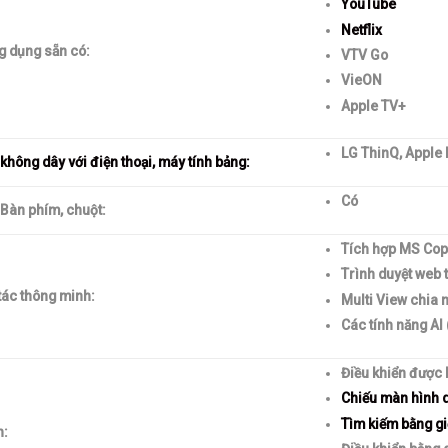
YouTube
Netflix
g dụng sẵn có:
VTV Go
VieON
Apple TV+
LG ThinQ, Apple
 không dây với điện thoại, máy tính bảng:
Có
 Bàn phím, chuột:
Tích hợp MS Copi
Trình duyệt web 
tác thông minh:
Multi View chia 
Các tính năng AI 
Điều khiển được 
Chiếu màn hình 
Tìm kiếm bằng giọ
h: