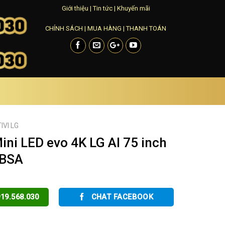
Giới thiệu
|
Tin tức
|
Khuyến mãi
CHÍNH SÁCH
|
MUA HÀNG
|
THANH TOÁN
TIVI LG
ni LED evo 4K LG AI 75 inch
BSA
19.568.030
CHAT FACEBOOK