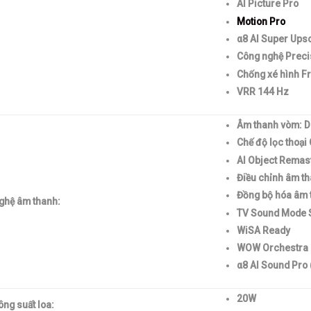
AI Picture Pro
Motion Pro
α8 AI Super Ups
Công nghệ Prec
Chống xé hình F
VRR 144 Hz
Âm thanh vòm: Do
Chế độ lọc thoại
AI Object Remas
Điều chỉnh âm th
Đồng bộ hóa âm 
ghệ âm thanh:
TV Sound Mode 
WiSA Ready
WOW Orchestra
α8 AI Sound Pro 
20W
ng suất loa: