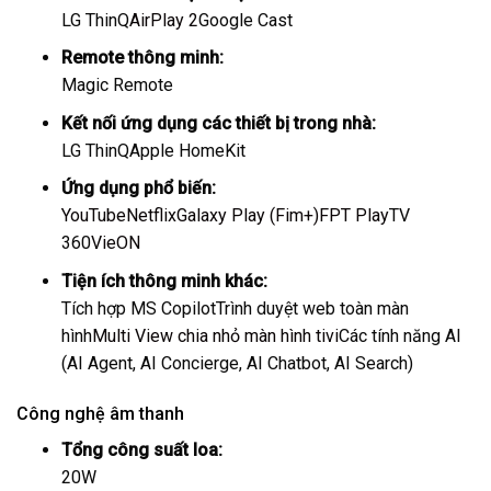
LG ThinQ
AirPlay 2
Google Cast
Remote thông minh:
Magic Remote
Kết nối ứng dụng các thiết bị trong nhà:
LG ThinQ
Apple HomeKit
Ứng dụng phổ biến:
YouTube
Netflix
Galaxy Play (Fim+)
FPT Play
TV
360
VieON
Tiện ích thông minh khác:
Tích hợp MS Copilot
Trình duyệt web toàn màn
hình
Multi View chia nhỏ màn hình tivi
Các tính năng AI
(AI Agent, AI Concierge, AI Chatbot, AI Search)
Công nghệ âm thanh
Tổng công suất loa:
20W