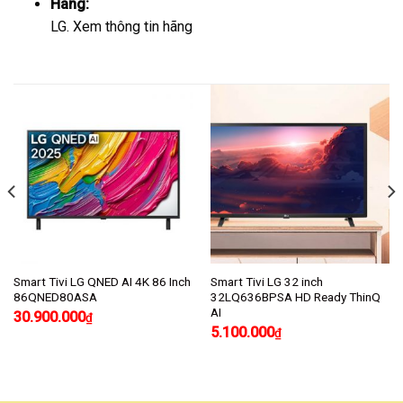
Hãng:
LG.
Xem thông tin hãng
Smart Tivi LG QNED AI 4K 86 Inch
Smart Tivi LG 32 inch
86QNED80ASA
32LQ636BPSA HD Ready ThinQ
AI
30.900.000
₫
5.100.000
₫