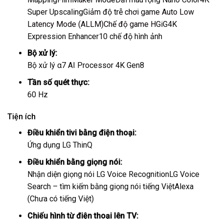
Super Upscaling
Giảm độ trễ chơi game Auto Low
Latency Mode (ALLM)
Chế độ game HGiG
4K
Expression Enhancer
10 chế độ hình ảnh
Bộ xử lý:
Bộ xử lý α7 AI Processor 4K Gen8
Tần số quét thực:
60 Hz
Tiện ích
Điều khiển tivi bằng điện thoại:
Ứng dụng LG ThinQ
Điều khiển bằng giọng nói:
Nhận diện giọng nói LG Voice Recognition
LG Voice
Search – tìm kiếm bằng giọng nói tiếng Việt
Alexa
(Chưa có tiếng Việt)
Chiếu hình từ điện thoại lên TV: