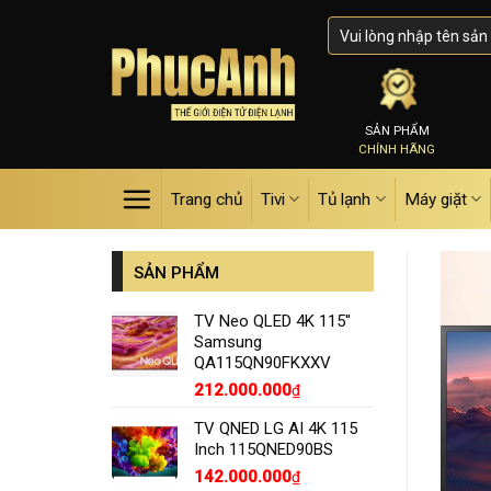
Skip
to
content
SẢN PHẨM
CHÍNH HÃNG
Trang chủ
Tivi
Tủ lạnh
Máy giặt
SẢN PHẨM
TV Neo QLED 4K 115''
Samsung
QA115QN90FKXXV
212.000.000
₫
TV QNED LG AI 4K 115
Inch 115QNED90BS
142.000.000
₫