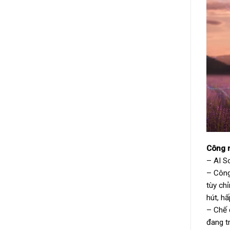
Công 
– AI S
– Công
tùy ch
hút, h
– Chế đ
đang tr