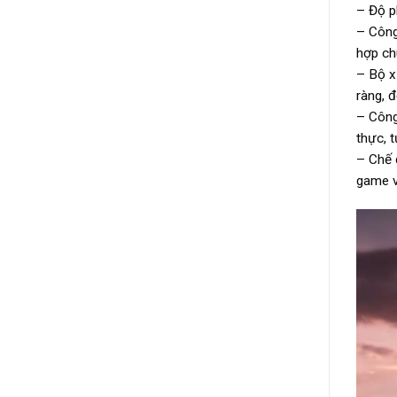
– Độ p
– Công
hợp ch
– Bộ x
ràng, 
– Công
thực, t
– Chế 
game v