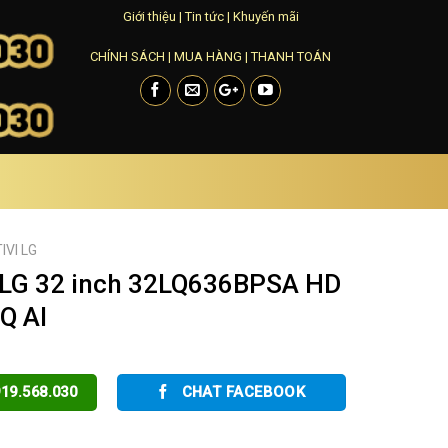
Giới thiệu
|
Tin tức
|
Khuyến mãi
CHÍNH SÁCH
|
MUA HÀNG
|
THANH TOÁN
TIVI LG
 LG 32 inch 32LQ636BPSA HD
Q AI
19.568.030
CHAT FACEBOOK