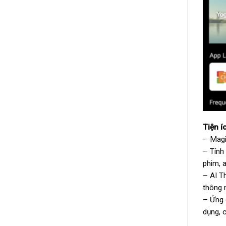
Tiện í
– Magi
– Tính
phim, 
– AI T
thông m
– Ứng 
dụng, c