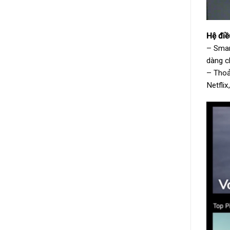
Hệ đi
– Smar
dàng c
– Thoả
Netfli