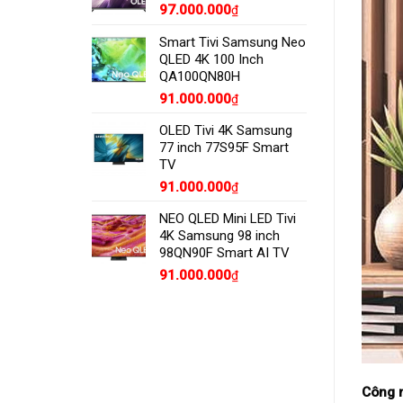
97.000.000
₫
Smart Tivi Samsung Neo
QLED 4K 100 Inch
QA100QN80H
91.000.000
₫
OLED Tivi 4K Samsung
77 inch 77S95F Smart
TV
91.000.000
₫
NEO QLED Mini LED Tivi
4K Samsung 98 inch
98QN90F Smart AI TV
91.000.000
₫
Công 