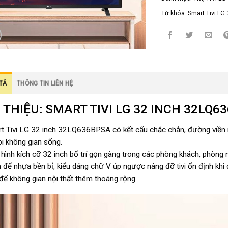
Từ khóa:
Smart Tivi LG
TẢ
THÔNG TIN LIÊN HỆ
I THIỆU: SMART TIVI LG 32 INCH 32LQ
t Tivi LG 32 inch 32LQ636BPSA có kết cấu chắc chắn, đường viền mà
i không gian sống.
hình kích cỡ 32 inch bố trí gọn gàng trong các phòng khách, phòng n
 đế nhựa bền bỉ, kiểu dáng chữ V úp ngược nâng đỡ tivi ổn định khi đặ
để không gian nội thất thêm thoáng rộng.