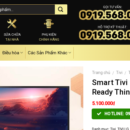
GỌI TƯ VẤN:
HỖ TRỢ KỸ THUẬT:
SỬA CHỮA
PHỤ KIỆN
TẠI NHÀ
CHÍNH HÃNG
Điều hòa
Các Sản Phẩm Khác
Trang chủ
Tivi
/
/
Smart Tivi
Ready Thin
₫
5.100.000
HOTLINE: 09
Danh mục:
Tivi
,
TIVI LG