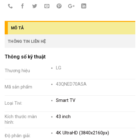
MÔ TẢ
THÔNG TIN LIÊN HỆ
Thông số kỹ thuật
LG
Thương hiệu
43QNED70ASA
Mã sản phẩm
Smart TV
Loại Tivi:
Kích thước màn
43 inch
hình:
4K UltraHD (3840x2160px)
Độ phân giải: