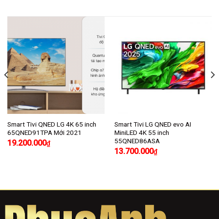
Smart Tivi QNED LG 4K 65 inch
Smart Tivi LG QNED evo AI
65QNED91TPA Mới 2021
MiniLED 4K 55 inch
55QNED86ASA
19.200.000
₫
13.700.000
₫