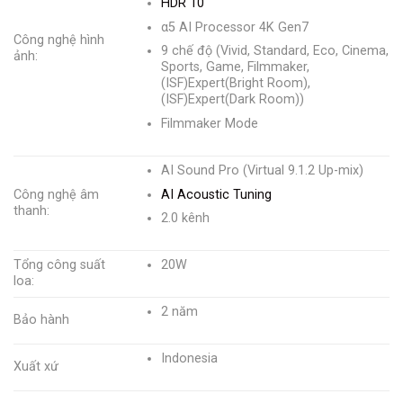
HDR 10
α5 AI Processor 4K Gen7
Công nghệ hình
9 chế độ (Vivid, Standard, Eco, Cinema,
ảnh:
Sports, Game, Filmmaker,
(ISF)Expert(Bright Room),
(ISF)Expert(Dark Room))
Filmmaker Mode
AI Sound Pro (Virtual 9.1.2 Up-mix)
AI Acoustic Tuning
Công nghệ âm
thanh:
2.0 kênh
Tổng công suất
20W
loa:
2 năm
Bảo hành
Indonesia
Xuất xứ