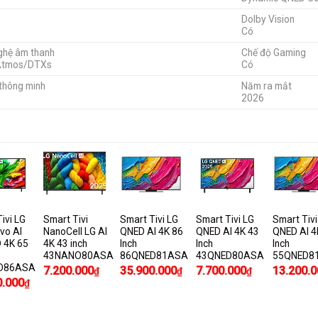
Dolby Vision
Có
ghệ âm thanh
Chế độ Gaming
Atmos/DTXs
Có
 thông minh
Năm ra mắt
2026
ivi LG
Smart Tivi
Smart Tivi LG
Smart Tivi LG
Smart Tivi
vo AI
NanoCell LG AI
QNED AI 4K 86
QNED AI 4K 43
QNED AI 4
D 4K 65
4K 43 inch
Inch
Inch
Inch
43NANO80ASA
86QNED81ASA
43QNED80ASA
55QNED8
D86ASA
7.200.000
35.900.000
7.700.000
13.200.0
₫
₫
₫
0.000
₫