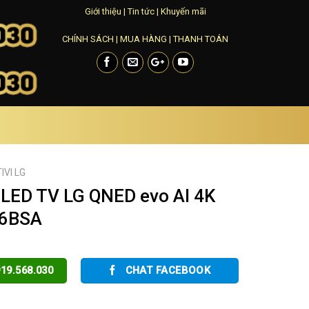
Giới thiệu
|
Tin tức
|
Khuyến mãi
CHÍNH SÁCH
|
MUA HÀNG
|
THANH TOÁN
TIVI LG
LED TV LG QNED evo AI 4K
6BSA
19.568.030
CHAT FACEBOOK