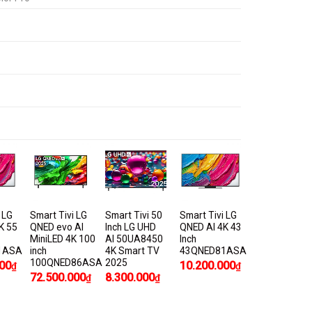
 LG
Smart Tivi LG
Smart Tivi 50
Smart Tivi LG
K 55
QNED evo AI
Inch LG UHD
QNED AI 4K 43
MiniLED 4K 100
AI 50UA8450
Inch
1ASA
inch
4K Smart TV
43QNED81ASA
100QNED86ASA
2025
00
10.200.000
₫
₫
72.500.000
8.300.000
₫
₫