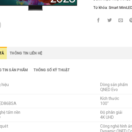
Từ khóa:
Smart MiniLE
TẢ
THÔNG TIN LIÊN HỆ
G TIN SẢN PHẨM
THÔNG SỐ KỸ THUẬT
 hiệu
Dòng sản phẩm
QNED Evo
Kích thước
ED86BSA
100″
ghệ tấm nền
Độ phân giải
D
4K UHD
 quét
Công nghệ hình ả
Dynamic QNED Co