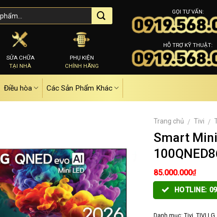
GỌI TƯ VẤN:
HỖ TRỢ KỸ THUẬT:
SỬA CHỮA
PHỤ KIỆN
TẠI NHÀ
CHÍNH HÃNG
Điều hòa
Các Sản Phẩm Khác
Trang chủ
Tivi
/
/
Smart Mini
100QNED8
₫
85.000.000
HOTLINE: 09
Danh mục:
Tivi
,
TIVI LG