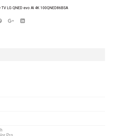
D TV LG QNED evo AI 4K 100QNED86BSA
nh
lor Pro