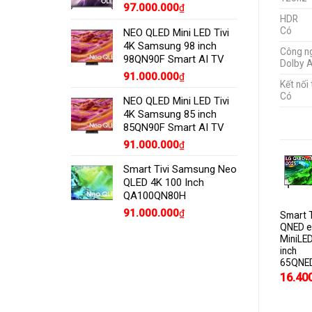
97.000.000
₫
HDR
Có
NEO QLED Mini LED Tivi
4K Samsung 98 inch
Công n
98QN90F Smart AI TV
Dolby 
91.000.000
₫
Kết nối
Có
NEO QLED Mini LED Tivi
4K Samsung 85 inch
85QN90F Smart AI TV
91.000.000
₫
Smart Tivi Samsung Neo
QLED 4K 100 Inch
QA100QN80H
91.000.000
₫
t Tivi LG
Smart Tivi
Smart Tivi
Smart Tivi
Smart T
 AI 4K 65
NanoCell LG 8K
NanoCell LG AI
OLED evo LG AI
QNED e
65 inch
4K 86 inch
4K 65 inch
MiniLE
NED81ASA
65NANO95TNA
86NANO80ASA
OLED65C5PSA
inch
Mẫu mới
65QNE
300.000
19.400.000
29.200.000
₫
₫
₫
29.900.000
16.40
₫