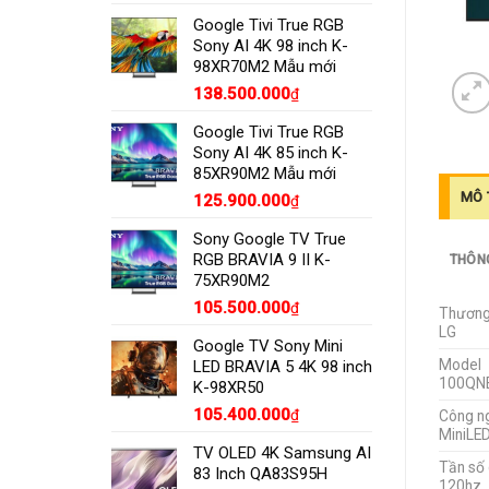
Google Tivi True RGB
Sony AI 4K 98 inch K-
98XR70M2 Mẫu mới
138.500.000
₫
Google Tivi True RGB
Sony AI 4K 85 inch K-
85XR90M2 Mẫu mới
MÔ 
125.900.000
₫
Sony Google TV True
RGB BRAVIA 9 II K-
THÔN
75XR90M2
105.500.000
₫
Thương
LG
Google TV Sony Mini
Model
LED BRAVIA 5 4K 98 inch
100QN
K-98XR50
105.400.000
₫
Công n
MiniLE
TV OLED 4K Samsung AI
Tần số
83 Inch QA83S95H
120hz