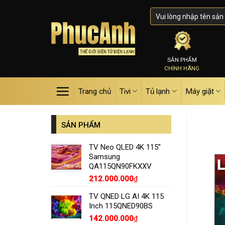
Skip
to
content
SẢN PHẨM
CHÍNH HÃNG
Trang chủ
Tivi
Tủ lạnh
Máy giặt
SẢN PHẨM
TV Neo QLED 4K 115''
Samsung
QA115QN90FKXXV
212.000.000
₫
TV QNED LG AI 4K 115
Inch 115QNED90BS
142.000.000
₫