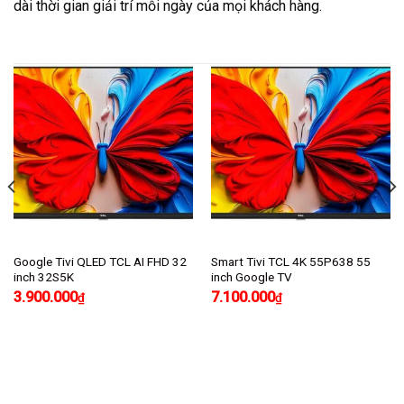
dài thời gian giải trí mỗi ngày của mọi khách hàng.
Google Tivi QLED TCL AI FHD 32
Smart Tivi TCL 4K 55P638 55
inch 32S5K
inch Google TV
3.900.000
7.100.000
₫
₫