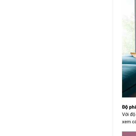
Độ phâ
Với độ 
xem các