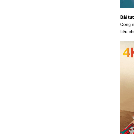
Dải t
Công n
tiêu c