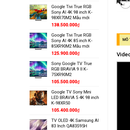
Google Tivi True RGB
Sony AI 4K 98 inch K-
98XR70M2 Mẫu mới
138.500.000
₫
Google Tivi True RGB
MÔ 
Sony AI 4K 85 inch K-
85XR90M2 Mẫu mới
125.900.000
Video
₫
Sony Google TV True
RGB BRAVIA 9 II K-
75XR90M2
105.500.000
₫
Google TV Sony Mini
LED BRAVIA 5 4K 98 inch
K-98XR50
105.400.000
₫
TV OLED 4K Samsung AI
83 Inch QA83S95H