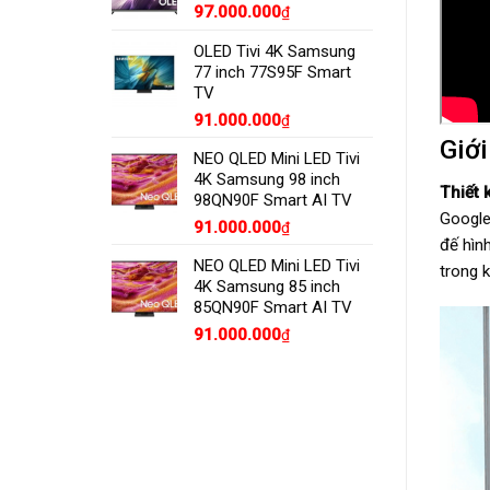
97.000.000
₫
OLED Tivi 4K Samsung
77 inch 77S95F Smart
TV
91.000.000
₫
Giới
NEO QLED Mini LED Tivi
4K Samsung 98 inch
Thiết 
98QN90F Smart AI TV
Google
91.000.000
₫
đế hìn
NEO QLED Mini LED Tivi
trong 
4K Samsung 85 inch
85QN90F Smart AI TV
91.000.000
₫