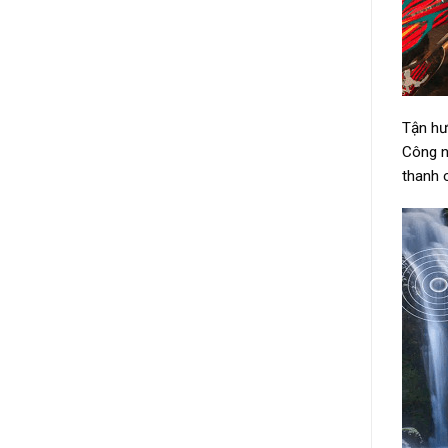
Tận hư
Công n
thanh 