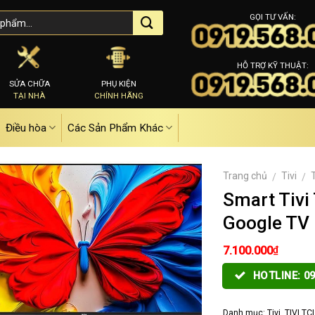
GỌI TƯ VẤN:
HỖ TRỢ KỸ THUẬT:
SỬA CHỮA
PHỤ KIỆN
TẠI NHÀ
CHÍNH HÃNG
Điều hòa
Các Sản Phẩm Khác
Trang chủ
Tivi
/
/
Smart Tivi
Google TV
₫
7.100.000
HOTLINE: 09
Danh mục:
Tivi
,
TIVI TC