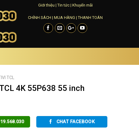
Giới thiệu
|
Tin tức
|
Khuyến mãi
CHÍNH SÁCH
|
MUA HÀNG
|
THANH TOÁN
TIVI TCL
 TCL 4K 55P638 55 inch
19.568.030
CHAT FACEBOOK
L