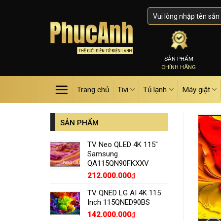
Skip
to
content
SẢN PHẨM
CHÍNH HÃNG
Trang chủ
Tivi
Tủ lạnh
Máy giặt
SẢN PHẨM
TV Neo QLED 4K 115''
Samsung
QA115QN90FKXXV
212.000.000
₫
TV QNED LG AI 4K 115
Inch 115QNED90BS
142.000.000
₫