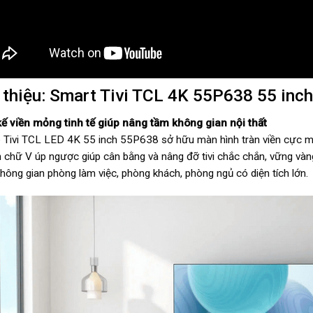
 thiệu: Smart Tivi TCL 4K 55P638 55 inc
kế viền mỏng tinh tế giúp nâng tầm không gian nội thất
 Tivi TCL LED 4K 55 inch 55P638 sở hữu màn hình tràn viền cực mỏ
h chữ V úp ngược giúp cân bằng và nâng đỡ tivi chắc chắn, vững vàn
không gian phòng làm việc, phòng khách, phòng ngủ có diện tích lớn.