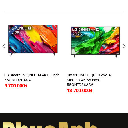
LG Smart TV QNED AI 4K 55 Inch
Smart Tivi LG QNED evo AI
55QNED70ASA
MiniLED 4K 55 inch
55QNED86ASA
9.700.000
₫
13.700.000
₫