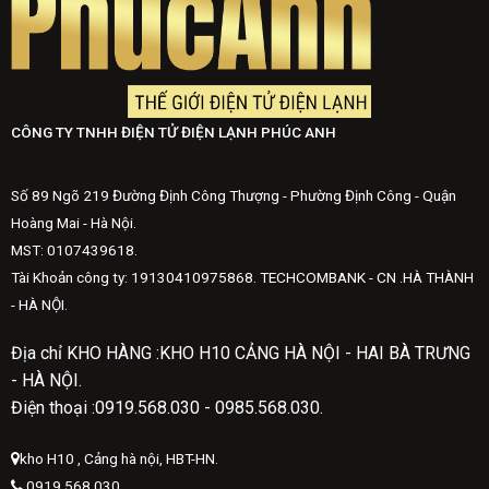
CÔNG TY TNHH ĐIỆN TỬ ĐIỆN LẠNH PHÚC ANH
Số 89 Ngõ 219 Đường Định Công Thượng - Phường Định Công - Quận
Hoàng Mai - Hà Nội.
MST: 0107439618.
Tài Khoản công ty: 19130410975868. TECHCOMBANK - CN .HÀ THÀNH
- HÀ NỘI.
Địa chỉ KHO HÀNG :KHO H10 CẢNG HÀ NỘI - HAI BÀ TRƯNG
- HÀ NỘI.
Điện thoại :0919.568.030 - 0985.568.030.
kho H10 , Cảng hà nội, HBT-HN.
0919.568.030