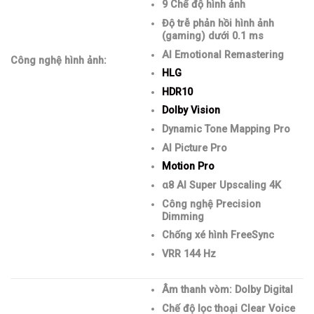
9 Chế độ hình ảnh
Độ trễ phản hồi hình ảnh
(gaming) dưới 0.1 ms
AI Emotional Remastering
Công nghệ hình ảnh:
HLG
HDR10
Dolby Vision
Dynamic Tone Mapping Pro
AI Picture Pro
Motion Pro
α8 AI Super Upscaling 4K
Công nghệ Precision
Dimming
Chống xé hình FreeSync
VRR 144 Hz
Âm thanh vòm: Dolby Digital
Chế độ lọc thoại Clear Voice