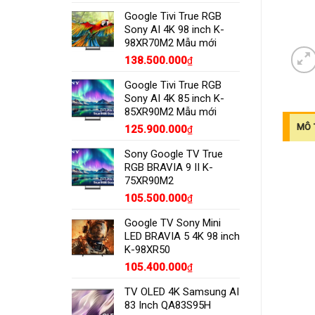
Google Tivi True RGB
Sony AI 4K 98 inch K-
98XR70M2 Mẫu mới
138.500.000
₫
Google Tivi True RGB
Sony AI 4K 85 inch K-
85XR90M2 Mẫu mới
MÔ 
125.900.000
₫
Sony Google TV True
RGB BRAVIA 9 II K-
75XR90M2
105.500.000
₫
Google TV Sony Mini
LED BRAVIA 5 4K 98 inch
K-98XR50
105.400.000
₫
TV OLED 4K Samsung AI
83 Inch QA83S95H