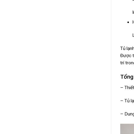
Tủ lạn
Được t
trí tron
Tổng 
– Thiết
–
Tủ l
– Dung