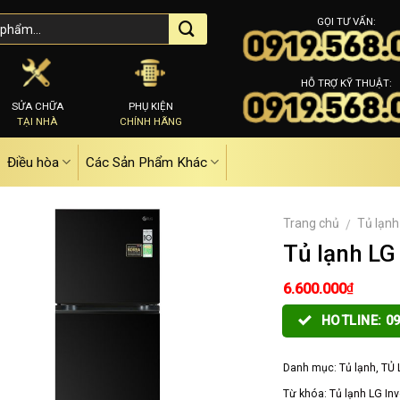
GỌI TƯ VẤN:
HỖ TRỢ KỸ THUẬT:
SỬA CHỮA
PHỤ KIỆN
TẠI NHÀ
CHÍNH HÃNG
Điều hòa
Các Sản Phẩm Khác
Trang chủ
Tủ lạnh
/
Tủ lạnh LG
₫
6.600.000
HOTLINE: 09
Danh mục:
Tủ lạnh
,
TỦ 
Từ khóa:
Tủ lạnh LG In