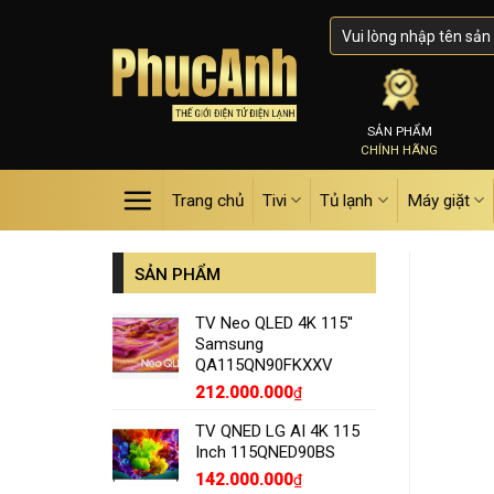
Skip
to
content
SẢN PHẨM
CHÍNH HÃNG
Trang chủ
Tivi
Tủ lạnh
Máy giặt
SẢN PHẨM
TV Neo QLED 4K 115''
Samsung
QA115QN90FKXXV
212.000.000
₫
TV QNED LG AI 4K 115
Inch 115QNED90BS
142.000.000
₫