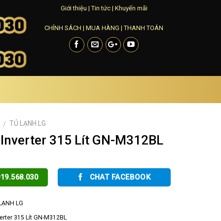
Giới thiệu
|
Tin tức
|
Khuyến mãi
CHÍNH SÁCH
|
MUA HÀNG
|
THANH TOÁN
TỦ LẠNH LG
/
 Inverter 315 Lít GN-M312BL
19.568.030
CHAT FACEBOOK
LẠNH LG
verter 315 Lít GN-M312BL