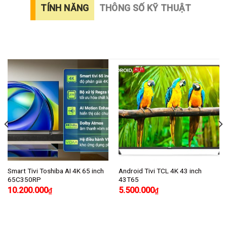
TÍNH NĂNG
THÔNG SỐ KỸ THUẬT
Smart Tivi Toshiba AI 4K 65 inch
Android Tivi TCL 4K 43 inch
65C350RP
43T65
10.200.000
5.500.000
₫
₫