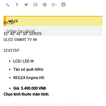
MÔ TẢ
V37SP
THÔNG TIN LIÊN HỆ
32″ 40″ 43″ 50″
SERIES
QLED SMART TV 4K
32V37SP
LCD/ LED lit
Tần số quét 60Hz
REGZA Engine HG
Giá
:
5.490.000 VNĐ
Chọn kích thước màn hình: