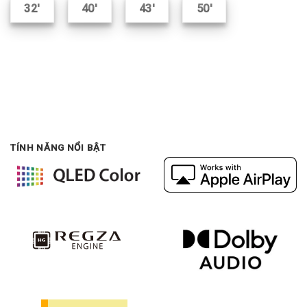
32′
40′
43′
50′
TÍNH NĂNG NỔI BẬT