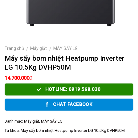
Trang chủ
Máy giặt
MÁY SẤY LG
/
/
Máy sấy bơm nhiệt Heatpump Inverter
LG 10.5Kg DVHP50M
₫
14.700.000
HOTLINE: 0919.568.030
CHAT FACEBOOK
Danh mục:
Máy giặt
,
MÁY SẤY LG
Từ khóa:
Máy sấy bơm nhiệt Heatpump Inverter LG 10.5Kg DVHP50M