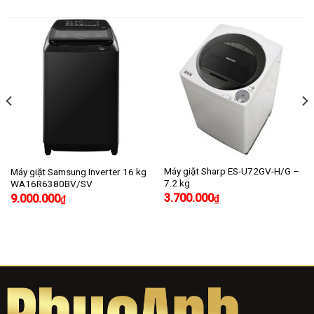
Máy giặt Sharp ES-U72GV-H/G –
Máy giặt Samsung Inverter 16 kg
7.2 kg
WA16R6380BV/SV
3.700.000
9.000.000
₫
₫