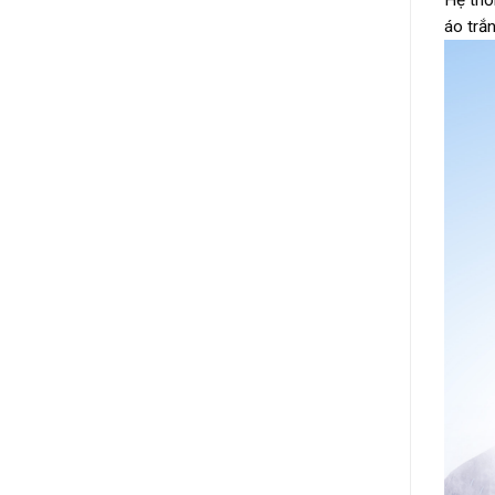
Hệ thố
áo trắ