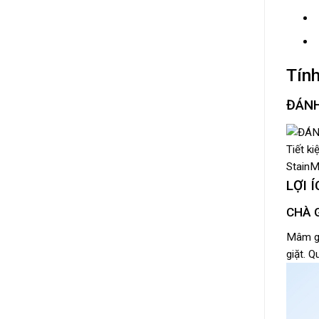
Tín
ĐÁNH
Tiết ki
StainMa
LỢI 
CHÀ 
Mâm gi
giặt. 