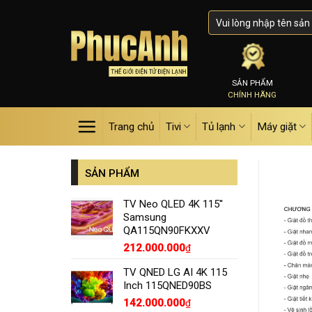
Skip
to
content
SẢN PHẨM
CHÍNH HÃNG
Trang chủ
Tivi
Tủ lạnh
Máy giặt
SẢN PHẨM
TV Neo QLED 4K 115''
Samsung
QA115QN90FKXXV
212.000.000
₫
TV QNED LG AI 4K 115
Inch 115QNED90BS
142.000.000
₫