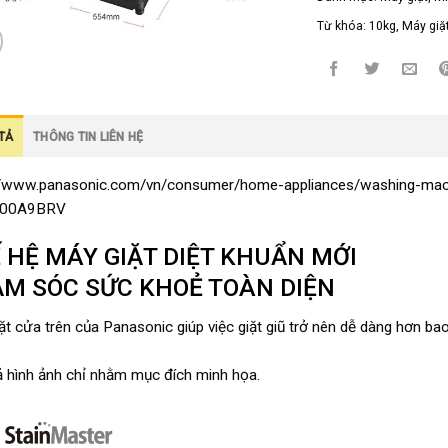
Từ khóa:
10kg
,
Máy giặ
TẢ
THÔNG TIN LIÊN HỆ
//www.panasonic.com/vn/consumer/home-appliances/washing-mach
100A9BRV
 HỆ MÁY GIẶT DIỆT KHUẨN MỚI
M SÓC SỨC KHOẺ TOÀN DIỆN
t cửa trên của Panasonic giúp việc giặt giũ trở nên dễ dàng hơn bao 
ả hình ảnh chỉ nhằm mục đích minh họa.