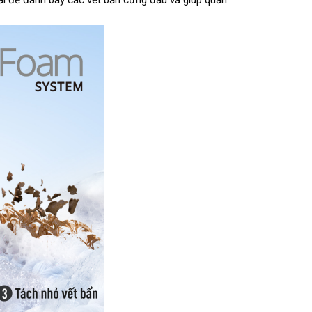
ải để đánh bay các vết bẩn cứng đầu và giúp quần