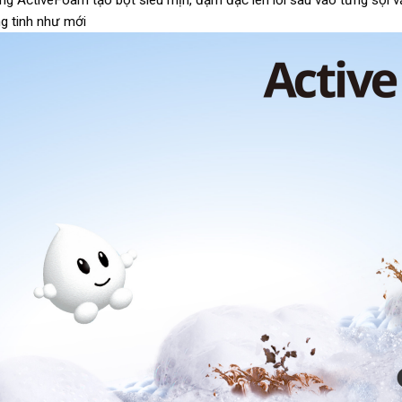
ng ActiveFoam tạo bọt siêu mịn, đậm đặc len lỏi sâu vào từng sợi v
ng tinh như mới