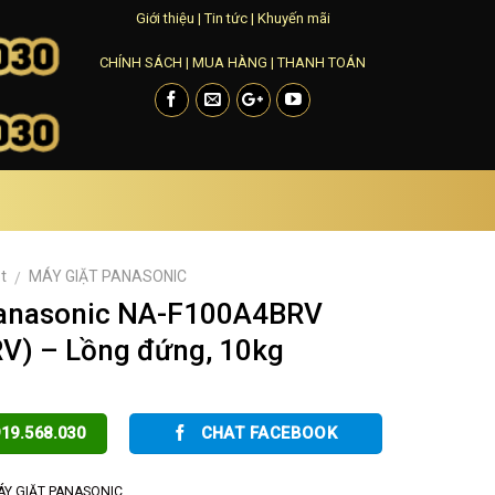
Giới thiệu
|
Tin tức
|
Khuyến mãi
CHÍNH SÁCH
|
MUA HÀNG
|
THANH TOÁN
t
MÁY GIẶT PANASONIC
/
Panasonic NA-F100A4BRV
V) – Lồng đứng, 10kg
19.568.030
CHAT FACEBOOK
Y GIẶT PANASONIC