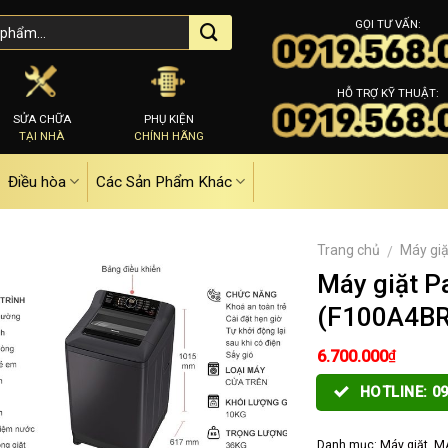
GỌI TƯ VẤN:
HỖ TRỢ KỸ THUẬT:
SỬA CHỮA
PHỤ KIỆN
TẠI NHÀ
CHÍNH HÃNG
Điều hòa
Các Sản Phẩm Khác
Trang chủ
Máy giặ
/
Máy giặt 
(F100A4BR
₫
6.700.000
HOTLINE: 09
Danh mục:
Máy giặt
,
MÁ