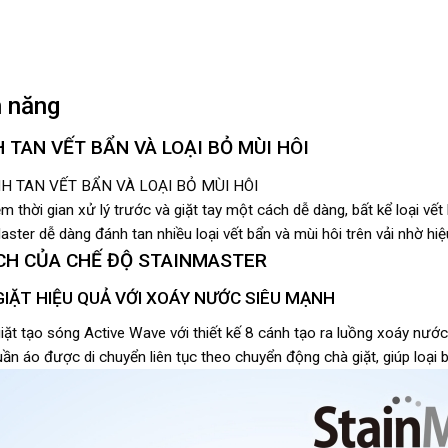
h năng
 TAN VẾT BẨN VÀ LOẠI BỎ MÙI HÔI
ệm thời gian xử lý trước và giặt tay một cách dễ dàng, bất kể loại vế
ster dễ dàng đánh tan nhiều loại vết bẩn và mùi hôi trên vải nhờ hiệ
ÍCH CỦA CHẾ ĐỘ STAINMASTER
GIẶT HIỆU QUẢ VỚI XOÁY NƯỚC SIÊU MẠNH
ặt tạo sóng Active Wave với thiết kế 8 cánh tạo ra luồng xoáy nư
Quần áo được di chuyển liên tục theo chuyển động chà giặt, giúp loại