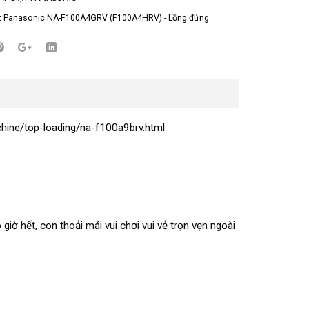
t Panasonic NA-F100A4GRV (F100A4HRV) - Lồng đứng
ine/top-loading/na-f100a9brv.html
giờ hết, con thoải mái vui chơi vui vẻ trọn vẹn ngoài