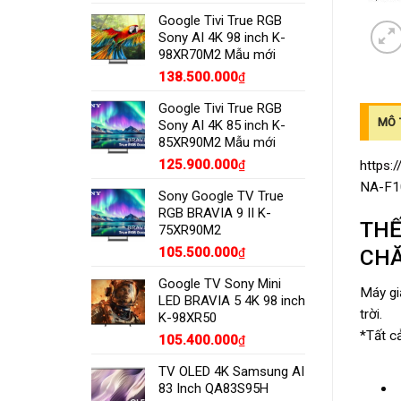
Google Tivi True RGB
Sony AI 4K 98 inch K-
98XR70M2 Mẫu mới
138.500.000
₫
Google Tivi True RGB
MÔ 
Sony AI 4K 85 inch K-
85XR90M2 Mẫu mới
125.900.000
https:
₫
NA-F
Sony Google TV True
RGB BRAVIA 9 II K-
THẾ
75XR90M2
CHĂ
105.500.000
₫
Google TV Sony Mini
Máy giặ
LED BRAVIA 5 4K 98 inch
trời.
K-98XR50
*Tất c
105.400.000
₫
TV OLED 4K Samsung AI
83 Inch QA83S95H