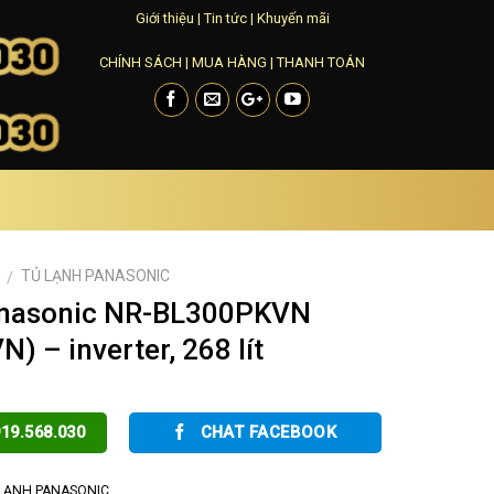
Giới thiệu
|
Tin tức
|
Khuyến mãi
CHÍNH SÁCH
|
MUA HÀNG
|
THANH TOÁN
TỦ LẠNH PANASONIC
/
anasonic NR-BL300PKVN
 – inverter, 268 lít
19.568.030
CHAT FACEBOOK
LẠNH PANASONIC