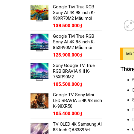
Google Tivi True RGB
Sony AI 4K 98 inch K-
98XR70M2 Mẫu mới
138.500.000
₫
Google Tivi True RGB
Sony AI 4K 85 inch K-
85XR90M2 Mẫu mới
MÔ 
125.900.000
₫
Sony Google TV True
Thông
RGB BRAVIA 9 II K-
75XR90M2
105.500.000
₫
Google TV Sony Mini
LED BRAVIA 5 4K 98 inch
K-98XR50
105.400.000
₫
TV OLED 4K Samsung AI
83 Inch QA83S95H