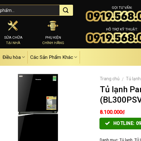
GỌI TƯ VẤN:
HỖ TRỢ KỸ THUẬT:
SỬA CHỮA
PHỤ KIỆN
TẠI NHÀ
CHÍNH HÃNG
Điều hòa
Các Sản Phẩm Khác
Trang chủ
Tủ lạnh
/
Tủ lạnh P
(BL300PSVN)
₫
8.100.000
HOTLINE: 09
Danh mục:
Tủ lạnh
,
TỦ 