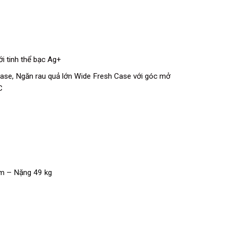
i tinh thể bạc Ag+
Case
,
Ngăn rau quả lớn Wide Fresh Case với góc mở
C
m – Nặng 49 kg