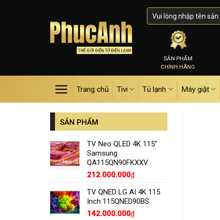
Skip
to
content
SẢN PHẨM
CHÍNH HÃNG
Trang chủ
Tivi
Tủ lạnh
Máy giặt
SẢN PHẨM
TV Neo QLED 4K 115''
Samsung
QA115QN90FKXXV
212.000.000
₫
TV QNED LG AI 4K 115
Inch 115QNED90BS
142.000.000
₫