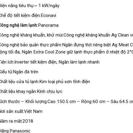
Điện năng tiêu thụ:
~ 1 kW/ngày
Chế độ tiết kiệm điện:
Econavi
Panorama
Công nghệ làm lạnh:
Công nghệ kháng khuẩn, khử mùi:
Công nghệ kháng khuẩn Ag Clean vớ
Công nghệ bảo quản thực phẩm:
Ngăn đựng thịt riêng biệt Ag Meat 
rộng tối đa
,
Ngăn Extra Cool Zone giữ lạnh thực phẩm ở nhiệt độ 2°
iện ích:
Inverter tiết kiệm điện
,
Ngăn làm lạnh nhanh
Kiểu tủ:
Ngăn đá trên
Chất liệu cửa tủ lạnh:
Kim loại phủ sơn tĩnh điện
Chất liệu khay ngăn:
Kính chịu lực
Kích thước – Khối lượng:
Cao 150.5 cm – Rộng 60 cm – Sâu 64.5 c
Nơi sản xuất:
Việt Nam
Năm ra mắt:
2018
Hãng:
Panasonic