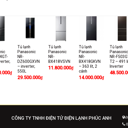
Tủ lạnh
Tủ lạnh
Tủ lạnh
Tủ lạnh
nic
Panasonic
Panasonic
Panasonic
Panasonic
4GT-
NR-
NR-
NR-
NR-F503G
verter,
DZ600GXVN
BX418VSVN
BX418GKVN
T2 – 491 lí
– inverter,
– 363 lít, 2
Inverter
11.800.000
₫
550L
cánh
0.000
48.500.0
₫
29.500.000
14.000.000
₫
₫
kh
CÔNG TY TNHH ĐIỆN TỬ ĐIỆN LẠNH PHÚC ANH
0