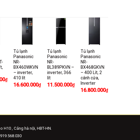
Tủ lạnh
Tủ lạnh
Tủ lạnh
Panasonic
Panasonic
Panasonic
T-
NR-
NR-
NR-
t,
BX460WKVN
BL389PKVN –
BX468GKVN
– inverter,
inverter, 366
– 400 Lít, 2
410 lít
lít
cánh cửa,
00
₫
Inverter
16.600.000
11.500.000
₫
₫
16.800.000
₫
o H10 , Cảng hà nội, HBT-HN.
919.568.030