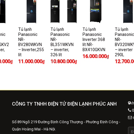
Tủ lạnh
Tủ lạnh
Tủ lạnh
Tủ lạnh
nic
Panasonic
Panasonic
Panasonic
Panasonic
NR-
NR-
Inverter 368
NR-
GKV2
BV280WKVN
BL351WKVN
lít NR-
BV320WK
er,
– Inverter,255
– inverter,
BX410GKVN
– inverter
lít
326 lít
290L
16.000.000
₫
0.000
11.000.000
10.800.000
12.700.0
₫
₫
₫
kh
CÔNG TY TNHH ĐIỆN TỬ ĐIỆN LẠNH PHÚC ANH
0
d
Số 89 Ngõ 219 Đường Định Công Thượng - Phường Định Công -
Quận Hoàng Mai - Hà Nội.