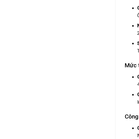
Mức t
Công 