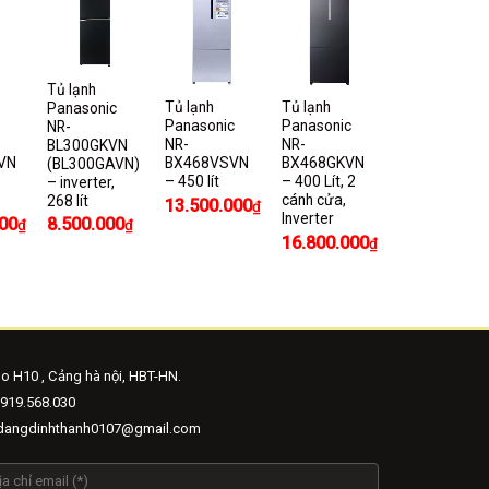
Tủ lạnh
Tủ lạnh
Tủ lạnh
Panasonic
Panasonic
Panasonic
NR-
NR-
NR-
BL300GKVN
VN
BX468VSVN
BX468GKVN
(BL300GAVN)
– 450 lít
– 400 Lít, 2
– inverter,
cánh cửa,
268 lít
13.500.000
₫
Inverter
00
8.500.000
₫
₫
16.800.000
₫
o H10 , Cảng hà nội, HBT-HN.
919.568.030
angdinhthanh0107@gmail.com