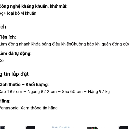
Công nghệ kháng khuẩn, khử mùi:
Ag+ loại bỏ vi khuẩn
ích
Tiện ích:
Làm đông nhanh
Khóa bảng điều khiển
Chuông báo khi quên đóng cử
Làm đá tự động:
Có
 tin lắp đặt
Kích thước – Khối lượng:
Cao 189 cm – Ngang 82.2 cm – Sâu 60 cm – Nặng 97 kg
Hãng:
Panasonic.
Xem thông tin hãng