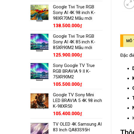
Google Tivi True RGB
Sony AI 4K 98 inch K-
98XR70M2 Mẫu mới
138.500.000
₫
Google Tivi True RGB
MÔ 
Sony AI 4K 85 inch K-
85XR90M2 Mẫu mới
125.900.000
Đặc đi
₫
Sony Google TV True
RGB BRAVIA 9 II K-
75XR90M2
105.500.000
₫
Google TV Sony Mini
LED BRAVIA 5 4K 98 inch
K-98XR50
105.400.000
₫
TV OLED 4K Samsung AI
83 Inch QA83S95H
Thôn