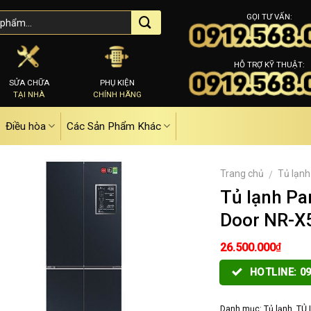
GỌI TƯ VẤN:
HỖ TRỢ KỸ THUẬT:
SỬA CHỮA
PHỤ KIỆN
TẠI NHÀ
CHÍNH HÃNG
Điều hòa
Các Sản Phẩm Khác
Trang chủ
Tủ lạnh
/
Tủ lạnh Pan
Door NR-X
₫
26.500.000
HOTLINE: 09
Danh mục:
Tủ lạnh
,
TỦ 