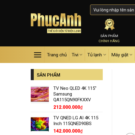
Skip
to
content
SẢN PHẨM
CHÍNH HÃNG
Trang chủ
Tivi
Tủ lạnh
Máy giặt
SẢN PHẨM
TV Neo QLED 4K 115''
Samsung
QA115QN90FKXXV
212.000.000
₫
TV QNED LG AI 4K 115
Inch 115QNED90BS
142.000.000
₫