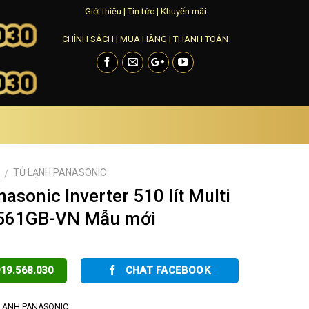
Giới thiệu
|
Tin tức
|
Khuyến mãi
CHÍNH SÁCH
|
MUA HÀNG
|
THANH TOÁN
TỦ LẠNH PANASONIC
/
asonic Inverter 510 lít Multi
561GB-VN Mẫu mới
19.568.030
CHAT FACEBOOK
LẠNH PANASONIC