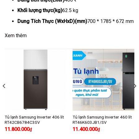
Khối lượng thực(kg)
62.5 kg
Dung Tích Thực (WxHxD)(mm)
700 * 1785 * 672 mm
Xem thêm
Tủ lạnh Samsung Inverter 406 lít
Tủ lạnh Samsung Inverter 460 lít
RT42CB6784C3SV
RT46K603JB1/SV
11.800.000
11.400.000
₫
₫