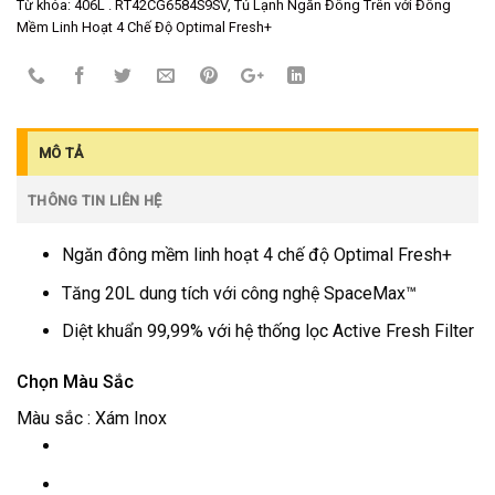
Từ khóa:
406L . RT42CG6584S9SV
,
Tủ Lạnh Ngăn Đông Trên với Đông
Mềm Linh Hoạt 4 Chế Độ Optimal Fresh+
MÔ TẢ
THÔNG TIN LIÊN HỆ
Ngăn đông mềm linh hoạt 4 chế độ Optimal Fresh+
Tăng 20L dung tích với công nghệ SpaceMax™
Diệt khuẩn 99,99% với hệ thống lọc Active Fresh Filter
Chọn Màu Sắc
Màu sắc :
Xám Inox