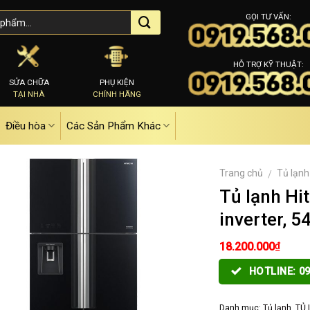
GỌI TƯ VẤN:
HỖ TRỢ KỸ THUẬT:
SỬA CHỮA
PHỤ KIỆN
TẠI NHÀ
CHÍNH HÃNG
Điều hòa
Các Sản Phẩm Khác
Trang chủ
Tủ lạnh
/
Tủ lạnh H
inverter, 54
₫
18.200.000
HOTLINE: 09
Danh mục:
Tủ lạnh
,
TỦ 