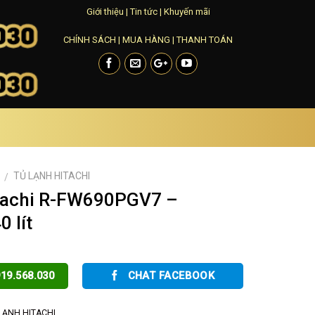
Giới thiệu
|
Tin tức
|
Khuyến mãi
CHÍNH SÁCH
|
MUA HÀNG
|
THANH TOÁN
TỦ LẠNH HITACHI
/
itachi R-FW690PGV7 –
0 lít
19.568.030
CHAT FACEBOOK
LẠNH HITACHI