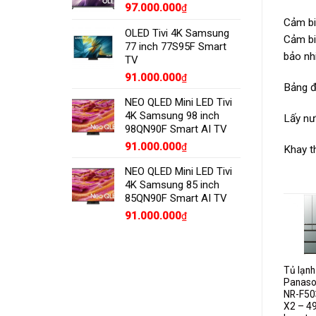
97.000.000
₫
Cảm bi
OLED Tivi 4K Samsung
Cảm bi
77 inch 77S95F Smart
bảo nhi
TV
91.000.000
₫
Bảng đ
NEO QLED Mini LED Tivi
4K Samsung 98 inch
Lấy nư
98QN90F Smart AI TV
91.000.000
₫
Khay th
NEO QLED Mini LED Tivi
4K Samsung 85 inch
85QN90F Smart AI TV
91.000.000
₫
Tủ lạnh
Panasonic
ạnh SBS
Tủ lạnh Sharp
Tủ lạnh
Tủ lạnh
NR-
p SJ-
SJ-FX688VG
Panasonic
Panaso
BV289QKV2
31V
– inverter,
NR-
NR-F50
– inverter,
ST) –
678 lít
BV328GKV2 –
X2 – 491
255 lít