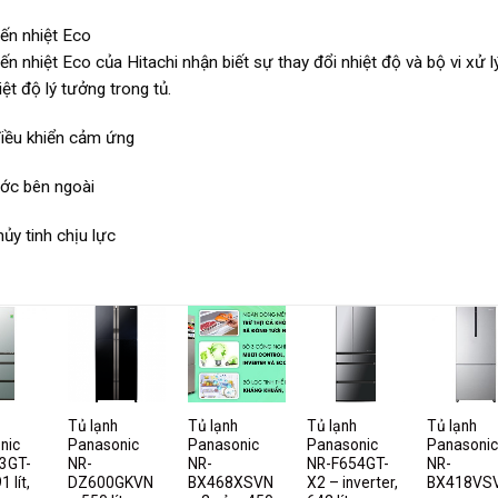
ến nhiệt Eco
ến nhiệt Eco của Hitachi nhận biết sự thay đổi nhiệt độ và bộ vi xử
ệt độ lý tưởng trong tủ.
iều khiển cảm ứng
ớc bên ngoài
ủy tinh chịu lực
Tủ lạnh
Tủ lạnh
Tủ lạnh
Tủ lạnh
nic
Panasonic
Panasonic
Panasonic
Panasonic
3GT-
NR-
NR-
NR-F654GT-
NR-
 lít,
DZ600GKVN
BX468XSVN
X2 – inverter,
BX418VS