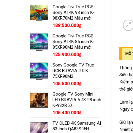
Google Tivi True RGB
Sony AI 4K 98 inch K-
98XR70M2 Mẫu mới
138.500.000
₫
Google Tivi True RGB
Sony AI 4K 85 inch K-
85XR90M2 Mẫu mới
MÔ 
125.900.000
₫
Sony Google TV True
Thông
RGB BRAVIA 9 II K-
Siêu ti
75XR90M2
Kiểm s
105.500.000
₫
thế giới
Google TV Sony Mini
LED BRAVIA 5 4K 98 inch
Làm l
K-98XR50
Ngay c
105.400.000
₫
Giữ lạn
TV OLED 4K Samsung AI
83 Inch QA83S95H
Nhiệt 