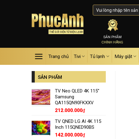
Skip
to
content
SẢN PHẨM
CHÍNH HÃNG
Trang chủ
Tivi
Tủ lạnh
Máy giặt
SẢN PHẨM
TV Neo QLED 4K 115''
Samsung
QA115QN90FKXXV
212.000.000
₫
TV QNED LG AI 4K 115
Inch 115QNED90BS
142.000.000
₫