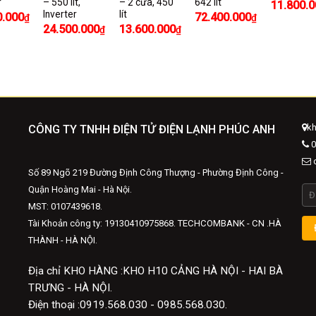
r
– 550 lít,
– 2 cửa, 450
642 lít
11.800.0
Inverter
lít
0.000
72.400.000
₫
₫
24.500.000
13.600.000
₫
₫
kh
CÔNG TY TNHH ĐIỆN TỬ ĐIỆN LẠNH PHÚC ANH
0
d
Số 89 Ngõ 219 Đường Định Công Thượng - Phường Định Công -
Quận Hoàng Mai - Hà Nội.
MST: 0107439618.
Tài Khoản công ty: 19130410975868. TECHCOMBANK - CN .HÀ
THÀNH - HÀ NỘI.
Địa chỉ KHO HÀNG :KHO H10 CẢNG HÀ NỘI - HAI BÀ
TRƯNG - HÀ NỘI.
Điện thoại :0919.568.030 - 0985.568.030.