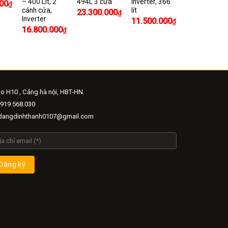
– 400 Lít, 2
494L 3 cửa
inverter, 366
00
₫
cánh cửa,
lít
23.300.000
₫
Inverter
11.500.000
₫
16.800.000
₫
o H10 , Cảng hà nội, HBT-HN.
919.568.030
angdinhthanh0107@gmail.com