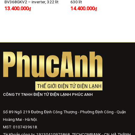
BV368GKV2 – inverter, 322 lít
630 lít
13.400.000
14.400.000
₫
₫
CÔNG TY TNHH ĐIỆN TỬ ĐIỆN LẠNH PHÚC ANH
Số 89 Ngõ 219 Đường Định Công Thượng - Phường Định Công - Quận
Hoàng Mai - Hà Nội.
MST: 0107439618.
Tài Khoản công ty: 19130410975868. TECHCOMBANK - CN .HÀ THÀNH