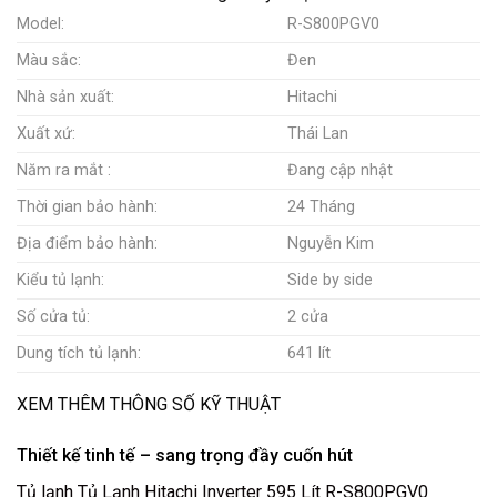
Model:
R-S800PGV0
Màu sắc:
Đen
Nhà sản xuất:
Hitachi
Xuất xứ:
Thái Lan
Năm ra mắt :
Đang cập nhật
Thời gian bảo hành:
24 Tháng
Địa điểm bảo hành:
Nguyễn Kim
Kiểu tủ lạnh:
Side by side
Số cửa tủ:
2 cửa
Dung tích tủ lạnh:
641 lít
XEM THÊM THÔNG SỐ KỸ THUẬT
Thiết kế tinh tế – sang trọng đầy cuốn hút
Tủ lạnh Tủ Lạnh Hitachi Inverter 595 Lít R-S800PGV0