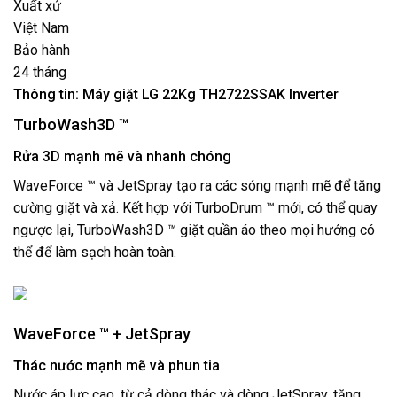
Xuất xứ
Việt Nam
Bảo hành
24 tháng
Thông tin: Máy giặt LG 22Kg TH2722SSAK Inverter
TurboWash3D ™
Rửa 3D mạnh mẽ và nhanh chóng
WaveForce ™ và JetSpray tạo ra các sóng mạnh mẽ để tăng
cường giặt và xả. Kết hợp với TurboDrum ™ mới, có thể quay
ngược lại, TurboWash3D ™ giặt quần áo theo mọi hướng có
thể để làm sạch hoàn toàn.
WaveForce ™ + JetSpray
Thác nước mạnh mẽ và phun tia
Nước áp lực cao, từ cả dòng thác và dòng JetSpray, tăng