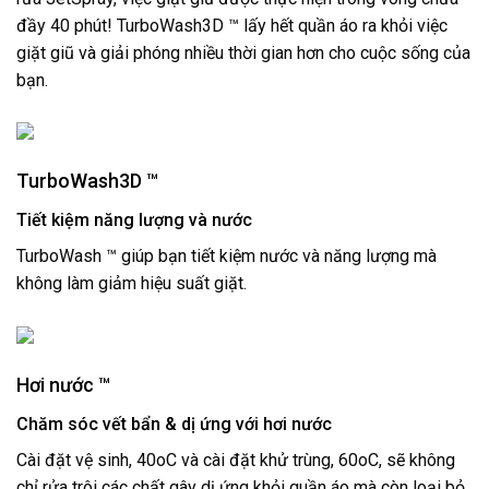
đầy 40 phút! TurboWash3D ™ lấy hết quần áo ra khỏi việc
giặt giũ và giải phóng nhiều thời gian hơn cho cuộc sống của
bạn.
TurboWash3D ™
Tiết kiệm năng lượng và nước
TurboWash ™ giúp bạn tiết kiệm nước và năng lượng mà
không làm giảm hiệu suất giặt.
Hơi nước ™
Chăm sóc vết bẩn & dị ứng với hơi nước
Cài đặt vệ sinh, 40oC và cài đặt khử trùng, 60oC, sẽ không
chỉ rửa trôi các chất gây dị ứng khỏi quần áo mà còn loại bỏ