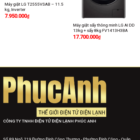
Máy giặt LG T2555VSAB – 11.5
kg, Inverter
7.950.000
₫
Máy giặt sấy thông minh LG AI DD
13kg + sấy 8kg FV1413H3BA
17.700.000
₫
CÔNG TY TNHH ĐIỆN TỬ ĐIỆN LẠNH PHÚC ANH
Số 89 Ngõ 219 Đường Định Công Thượng - Phường Định Công - Quận