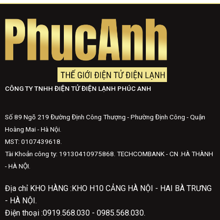
CÔNG TY TNHH ĐIỆN TỬ ĐIỆN LẠNH PHÚC ANH
Số 89 Ngõ 219 Đường Định Công Thượng - Phường Định Công - Quận
Hoàng Mai - Hà Nội.
MST: 0107439618.
Tài Khoản công ty: 19130410975868. TECHCOMBANK - CN .HÀ THÀNH
- HÀ NỘI.
Địa chỉ KHO HÀNG :KHO H10 CẢNG HÀ NỘI - HAI BÀ TRƯNG
- HÀ NỘI.
Điện thoại :0919.568.030 - 0985.568.030.