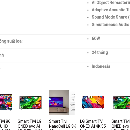
AI Object Remasterin
Adaptive Acoustic Tu
Sound Mode Share (C
Simultaneous Audio
60W
ng suất loa:
24 tháng
nh
Indonesia
ivi 86
Smart Tivi LG
Smart Tivi
LG Smart TV
Smart Tivi
G UHD
QNED evo AI
NanoCell LG 8K
QNED AI 4K 55
QNED evo 