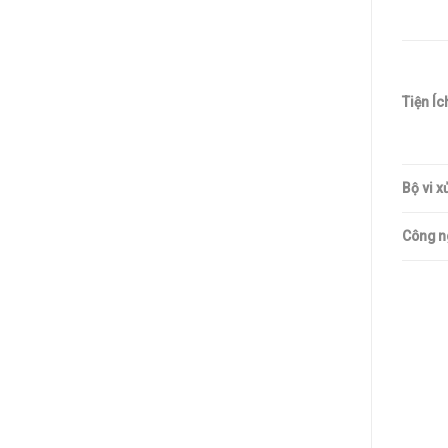
Tiện Íc
Bộ vi xử
Công n