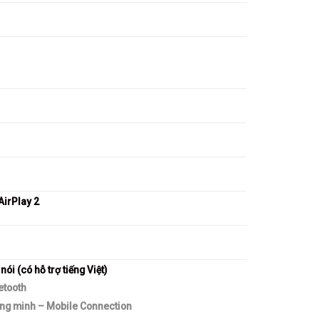
AirPlay 2
ói (có hỗ trợ tiếng Việt)
uetooth
hông minh – Mobile Connection