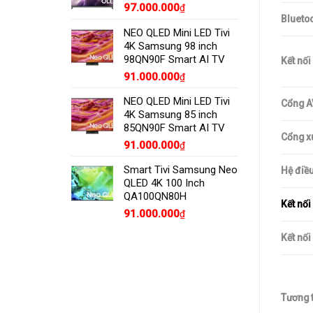
97.000.000
₫
Bluetoo
NEO QLED Mini LED Tivi
4K Samsung 98 inch
98QN90F Smart AI TV
Kết nối
91.000.000
₫
NEO QLED Mini LED Tivi
Cổng A
4K Samsung 85 inch
85QN90F Smart AI TV
Cổng x
91.000.000
₫
Smart Tivi Samsung Neo
Hệ điều
QLED 4K 100 Inch
QA100QN80H
Kết nối
91.000.000
₫
Kết nối
Tương 