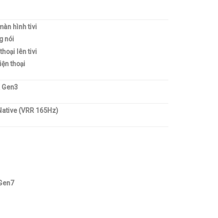
màn hình tivi
g nói
hoại lên tivi
iện thoại
K Gen3
Native (VRR 165Hz)
 Gen7