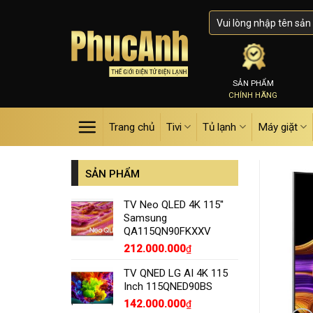
Skip
to
content
SẢN PHẨM
CHÍNH HÃNG
Trang chủ
Tivi
Tủ lạnh
Máy giặt
SẢN PHẨM
TV Neo QLED 4K 115''
Samsung
QA115QN90FKXXV
212.000.000
₫
TV QNED LG AI 4K 115
Inch 115QNED90BS
142.000.000
₫