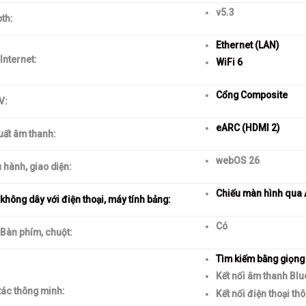
v5.3
th:
Ethernet (LAN)
 Internet:
WiFi 6
Cổng Composite
V:
eARC (HDMI 2)
uất âm thanh:
webOS 26
 hành, giao diện:
Chiếu màn hình qua 
 không dây với điện thoại, máy tính bảng:
Có
 Bàn phím, chuột:
Tìm kiếm bằng giọng n
Kết nối âm thanh Bl
tác thông minh:
Kết nối điện thoại t