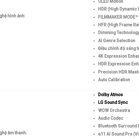
OLED Motion
HDR (High Dynamic R
ghệ hình ảnh:
FILMMAKER MODE™
HFR (High Frame Rat
Dimming Technology 
AI Genre Selection
Điều chỉnh độ sáng 
4K Expression Enha
HDR Expression En
Precision HDR Mast
Auto Calibration
Dolby Atmos
LG Sound Sync
WOW Orchestra
Audio Codec
Bluetooth Surround 
ghệ âm thanh:
α11 AI Sound Pro (Vi