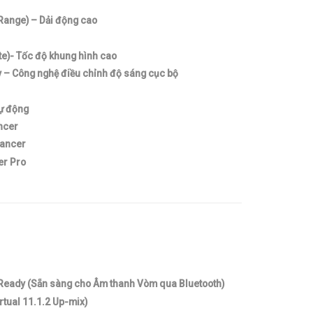
ange) – Dải động cao
e)- Tốc độ khung hình cao
– Công nghệ điều chỉnh độ sáng cục bộ
tự động
ncer
hancer
er Pro
Ready (Sẵn sàng cho Âm thanh Vòm qua Bluetooth)
rtual 11.1.2 Up-mix)