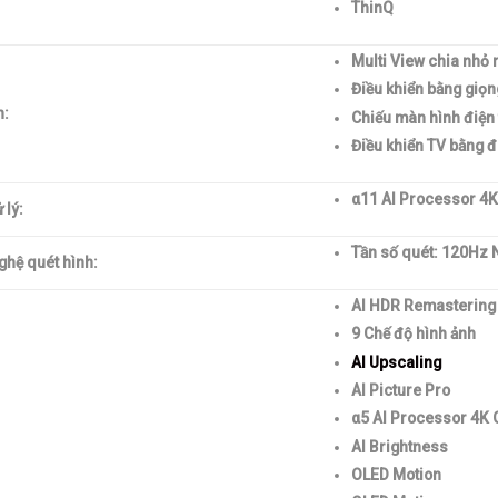
ThinQ
Multi View chia nhỏ 
Điều khiển bằng giọn
h:
Chiếu màn hình điện t
Điều khiển TV bằng đ
α11 AI Processor 4
 lý:
Tần số quét: 120Hz 
ghệ quét hình:
AI HDR Remastering
9 Chế độ hình ảnh
AI Upscaling
AI Picture Pro
α5 AI Processor 4K
AI Brightness
OLED Motion