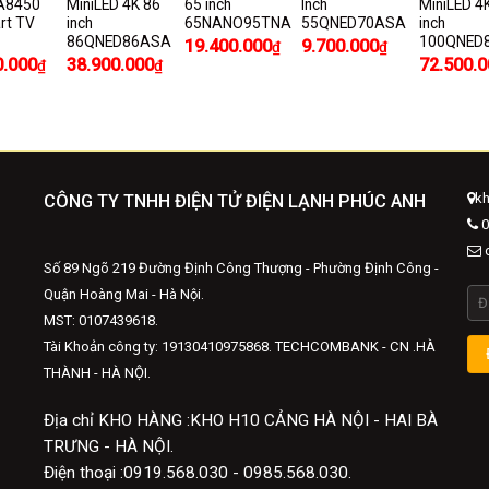
A8450
MiniLED 4K 86
65 inch
Inch
MiniLED 4
rt TV
inch
65NANO95TNA
55QNED70ASA
inch
86QNED86ASA
100QNED
19.400.000
9.700.000
₫
₫
0.000
38.900.000
72.500.0
₫
₫
kh
CÔNG TY TNHH ĐIỆN TỬ ĐIỆN LẠNH PHÚC ANH
0
d
Số 89 Ngõ 219 Đường Định Công Thượng - Phường Định Công -
Quận Hoàng Mai - Hà Nội.
MST: 0107439618.
Tài Khoản công ty: 19130410975868. TECHCOMBANK - CN .HÀ
THÀNH - HÀ NỘI.
Địa chỉ KHO HÀNG :KHO H10 CẢNG HÀ NỘI - HAI BÀ
TRƯNG - HÀ NỘI.
Điện thoại :0919.568.030 - 0985.568.030.