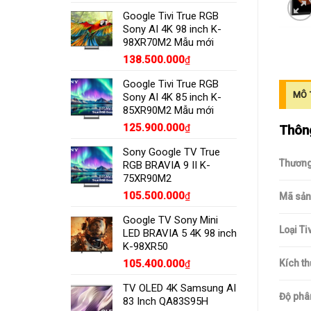
Google Tivi True RGB
Sony AI 4K 98 inch K-
98XR70M2 Mẫu mới
138.500.000
₫
Google Tivi True RGB
MÔ 
Sony AI 4K 85 inch K-
85XR90M2 Mẫu mới
125.900.000
Thông
₫
Sony Google TV True
Thương
RGB BRAVIA 9 II K-
75XR90M2
105.500.000
₫
Mã sản
Google TV Sony Mini
Loại Tiv
LED BRAVIA 5 4K 98 inch
K-98XR50
105.400.000
Kích t
₫
TV OLED 4K Samsung AI
Độ phân
83 Inch QA83S95H