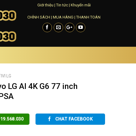
Giới thiệu
|
Tin tức
|
Khuyến mãi
CHÍNH SÁCH
|
MUA HÀNG
|
THANH TOÁN
TIVI LG
o LG AI 4K G6 77 inch
PSA
19.568.030
CHAT FACEBOOK