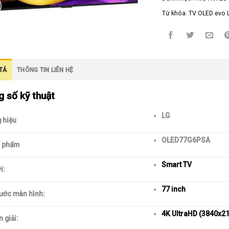
Từ khóa:
TV OLED evo 
TẢ
THÔNG TIN LIÊN HỆ
 số kỹ thuật
LG
 hiệu
OLED77G6PSA
 phẩm
Smart TV
i:
77 inch
hước màn hình:
4K UltraHD (3840x2
 giải: