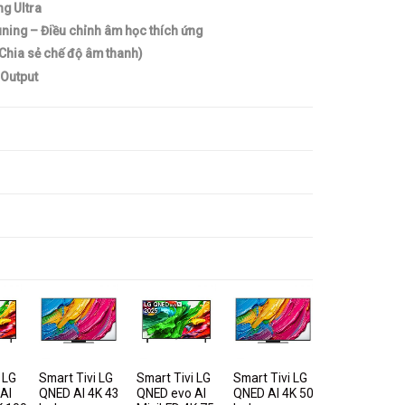
g Ultra
ning – Điều chỉnh âm học thích ứng
hia sẻ chế độ âm thanh)
 Output
 LG
Smart Tivi LG
Smart Tivi LG
Smart Tivi LG
AI
QNED AI 4K 43
QNED evo AI
QNED AI 4K 50