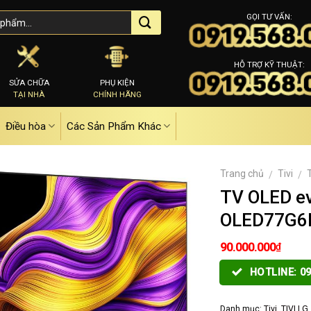
GỌI TƯ VẤN:
HỖ TRỢ KỸ THUẬT:
SỬA CHỮA
PHỤ KIỆN
TẠI NHÀ
CHÍNH HÃNG
Điều hòa
Các Sản Phẩm Khác
Trang chủ
Tivi
/
/
TV OLED ev
OLED77G6
₫
90.000.000
HOTLINE: 09
Danh mục:
Tivi
,
TIVI LG