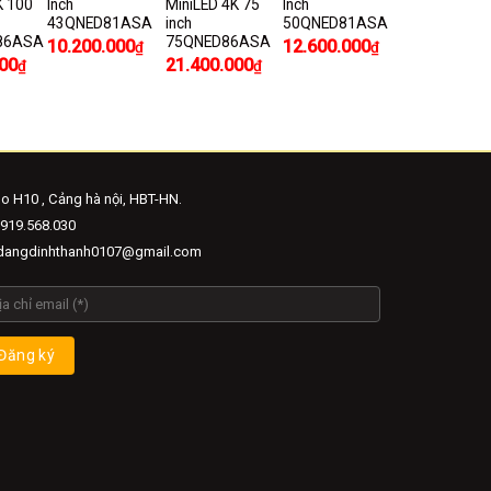
K 100
Inch
MiniLED 4K 75
Inch
43QNED81ASA
inch
50QNED81ASA
86ASA
75QNED86ASA
10.200.000
12.600.000
₫
₫
00
21.400.000
₫
₫
o H10 , Cảng hà nội, HBT-HN.
919.568.030
angdinhthanh0107@gmail.com