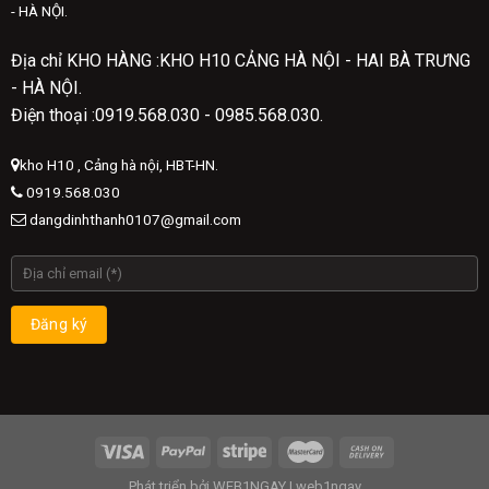
- HÀ NỘI.
Địa chỉ KHO HÀNG :KHO H10 CẢNG HÀ NỘI - HAI BÀ TRƯNG
- HÀ NỘI.
Điện thoại :0919.568.030 - 0985.568.030.
kho H10 , Cảng hà nội, HBT-HN.
0919.568.030
dangdinhthanh0107@gmail.com
Phát triển bởi
WEB1NGAY
|
web1ngay