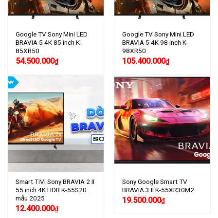
Google TV Sony Mini LED
Google TV Sony Mini LED
BRAVIA 5 4K 85 inch K-
BRAVIA 5 4K 98 inch K-
85XR50
98XR50
54.500.000
105.400.000
₫
₫
Smart TiVi Sony BRAVIA 2 II
Sony Google Smart TV
55 inch 4K HDR K-55S20
BRAVIA 3 II K-55XR30M2
mẫu 2025
19.500.000
₫
12.400.000
₫