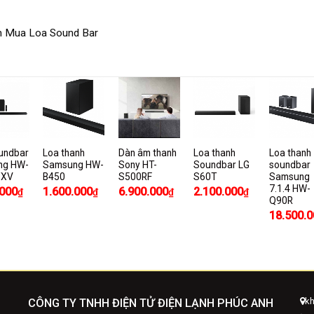
n Mua Loa Sound Bar
undbar
Loa thanh
Dàn âm thanh
Loa thanh
Loa thanh
ng HW-
Samsung HW-
Sony HT-
Soundbar LG
soundbar
/XV
B450
S500RF
S60T
Samsung
7.1.4 HW-
.000
1.600.000
6.900.000
2.100.000
₫
₫
₫
₫
Q90R
18.500.0
kh
CÔNG TY TNHH ĐIỆN TỬ ĐIỆN LẠNH PHÚC ANH