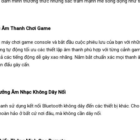
 đắm mình thưởng thức những sắc trầm mạnh mẽ sống động như th
u Âm Thanh Chơi Game
i máy chơi game console và bắt đầu cuộc phiêu lưu của bạn với nh
g tự động tối ưu các thiết lập âm thanh phù hợp với từng cảnh gam
uả các tiếng động dễ gây xao nhãng. Nắm bắt chuẩn xác mọi thanh â
ận đấu gây cấn.
ưởng Âm Nhạc Không Dây Nối
anh sử dụng kết nối Bluetooth không dây đến các thiết bị khác. Cho
hoàn hảo ở bất cứ nơi đâu, mà không cần dây nối.