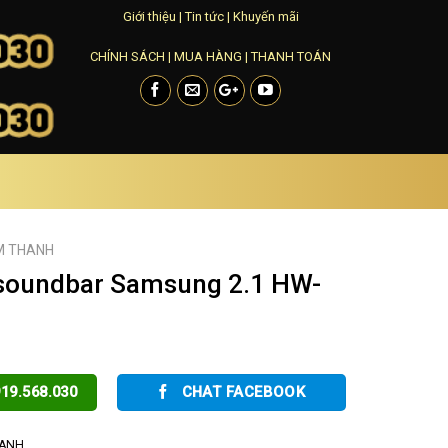
Giới thiệu
|
Tin tức
|
Khuyến mãi
CHÍNH SÁCH
|
MUA HÀNG
|
THANH TOÁN
M THANH
 soundbar Samsung 2.1 HW-
19.568.030
CHAT FACEBOOK
HANH