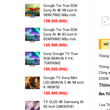
Google Tivi True RGB
Sony AI 4K 98 inch K-
98XR70M2 Mẫu mới
138.500.000
₫
Google Tivi True RGB
Sony AI 4K 85 inch K-
85XR90M2 Mẫu mới
MÔ 
125.900.000
₫
Sony Google TV True
Thông 
RGB BRAVIA 9 II K-
75XR90M2
Thông 
105.500.000
₫
Công s
Google TV Sony Mini
200W
LED BRAVIA 5 4K 98 inch
Thôn
K-98XR50
105.400.000
₫
Âm Tr
TV OLED 4K Samsung AI
Loa Th
83 Inch QA83S95H