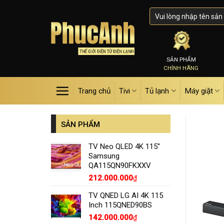
Skip
to
content
SẢN PHẨM
CHÍNH HÃNG
Trang chủ
Tivi
Tủ lạnh
Máy giặt
SẢN PHẨM
TV Neo QLED 4K 115''
Samsung
QA115QN90FKXXV
212.000.000
₫
TV QNED LG AI 4K 115
Inch 115QNED90BS
142.000.000
₫