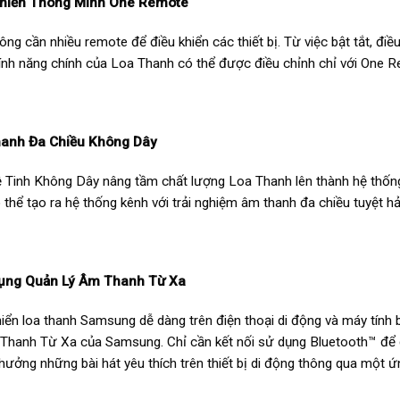
Khiển Thông Minh One Remote
ông cần nhiều remote để điều khiển các thiết bị. Từ việc bật tắt, đi
tính năng chính của Loa Thanh có thể được điều chỉnh chỉ với One R
anh Đa Chiều Không Dây
 Tinh Không Dây nâng tầm chất lượng Loa Thanh lên thành hệ thốn
 thể tạo ra hệ thống kênh với trải nghiệm âm thanh đa chiều tuyệt hả
ụng Quản Lý Âm Thanh Từ Xa
hiển loa thanh Samsung dễ dàng trên điện thoại di động và máy tính
Thanh Từ Xa của Samsung. Chỉ cần kết nối sử dụng Bluetooth™ để đi
 hưởng những bài hát yêu thích trên thiết bị di động thông qua một ứ