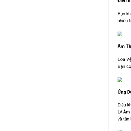
Điều 
Bạn kh
nhiều 
Âm Th
Loa Vệ
Bạn có
Ứng D
Điều k
Lý Âm 
và tận