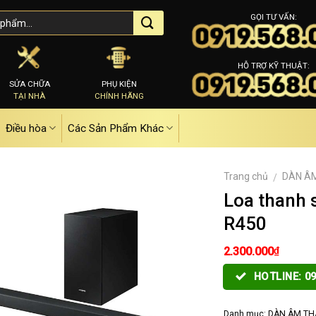
GỌI TƯ VẤN:
HỖ TRỢ KỸ THUẬT:
SỬA CHỮA
PHỤ KIỆN
TẠI NHÀ
CHÍNH HÃNG
Điều hòa
Các Sản Phẩm Khác
Trang chủ
DÀN Â
/
Loa thanh
R450
₫
2.300.000
HOTLINE: 09
Danh mục:
DÀN ÂM T