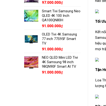
nào để
97.000.000
₫
Smart Tivi Samsung Neo
QLED 4K 100 Inch
QA100QN80H
Tối Ư
91.000.000
₫
Kết nố
OLED Tivi 4K Samsung
Samsun
77 inch 77S95F Smart
TV
hiệu q
mọi tr
91.000.000
₫
NEO QLED Mini LED Tivi
4K Samsung 98 inch
98QN90F Smart AI TV
Tận H
91.000.000
₫
Loa Th
lượng 