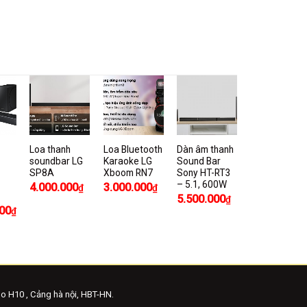
Loa thanh
Loa Bluetooth
Dàn âm thanh
soundbar LG
Karaoke LG
Sound Bar
SP8A
Xboom RN7
Sony HT-RT3
– 5.1, 600W
4.000.000
3.000.000
₫
₫
5.500.000
₫
00
₫
o H10 , Cảng hà nội, HBT-HN.