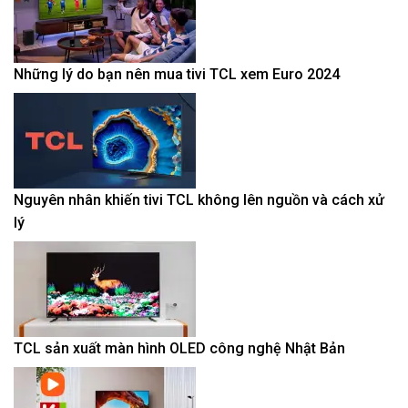
Những lý do bạn nên mua tivi TCL xem Euro 2024
Nguyên nhân khiến tivi TCL không lên nguồn và cách xử
lý
TCL sản xuất màn hình OLED công nghệ Nhật Bản