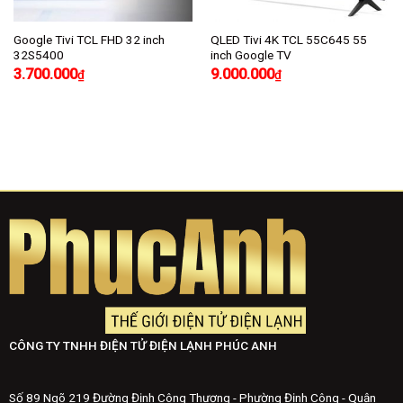
Google Tivi TCL FHD 32 inch
QLED Tivi 4K TCL 55C645 55
32S5400
inch Google TV
3.700.000
9.000.000
₫
₫
CÔNG TY TNHH ĐIỆN TỬ ĐIỆN LẠNH PHÚC ANH
Số 89 Ngõ 219 Đường Định Công Thượng - Phường Định Công - Quận