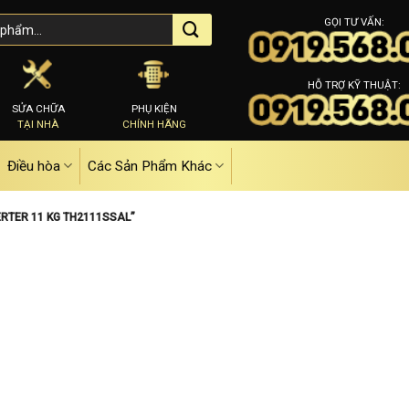
GỌI TƯ VẤN:
HỖ TRỢ KỸ THUẬT:
SỬA CHỮA
PHỤ KIỆN
TẠI NHÀ
CHÍNH HÃNG
Điều hòa
Các Sản Phẩm Khác
ERTER 11 KG TH2111SSAL”