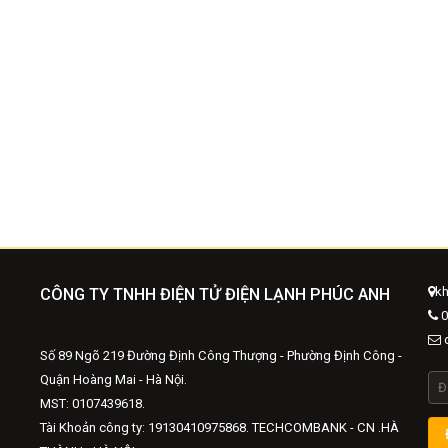
kh
CÔNG TY TNHH ĐIỆN TỬ ĐIỆN LẠNH PHÚC ANH
0
d
Số 89 Ngõ 219 Đường Định Công Thượng - Phường Định Công -
Quận Hoàng Mai - Hà Nội.
MST: 0107439618.
Tài Khoản công ty: 19130410975868. TECHCOMBANK - CN .HÀ