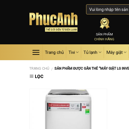
Skip
to
content
SẢN PHẨM
CHÍNH HÃNG
Trang chủ
Tivi
Tủ lạnh
Máy giặt
TRANG CHỦ
SẢN PHẨM ĐƯỢC GẮN THẺ “MÁY GIẶT LG INV
/
LỌC