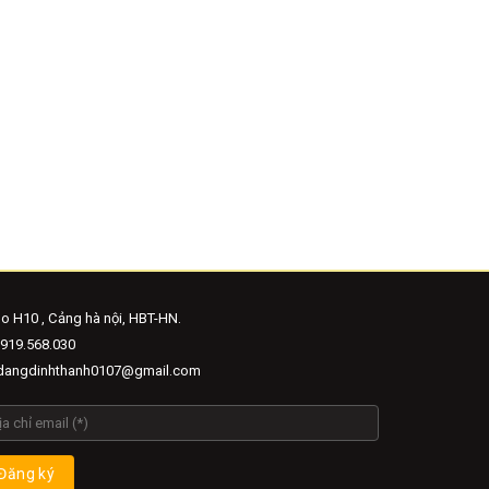
o H10 , Cảng hà nội, HBT-HN.
919.568.030
angdinhthanh0107@gmail.com