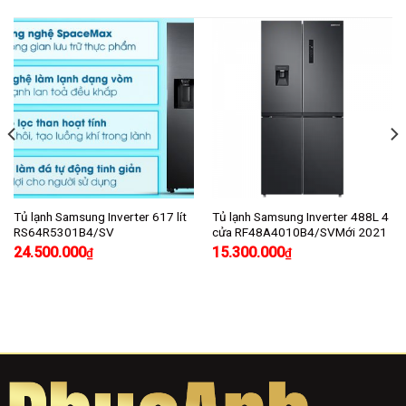
Tủ lạnh Samsung Inverter 617 lít
Tủ lạnh Samsung Inverter 488L 4
RS64R5301B4/SV
cửa RF48A4010B4/SVMới 2021
24.500.000
15.300.000
₫
₫