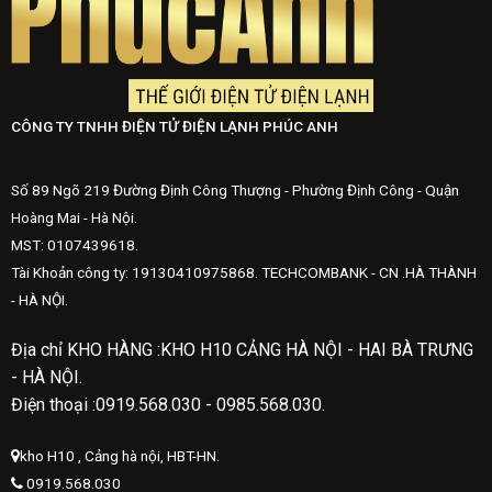
CÔNG TY TNHH ĐIỆN TỬ ĐIỆN LẠNH PHÚC ANH
Số 89 Ngõ 219 Đường Định Công Thượng - Phường Định Công - Quận
Hoàng Mai - Hà Nội.
MST: 0107439618.
Tài Khoản công ty: 19130410975868. TECHCOMBANK - CN .HÀ THÀNH
- HÀ NỘI.
Địa chỉ KHO HÀNG :KHO H10 CẢNG HÀ NỘI - HAI BÀ TRƯNG
- HÀ NỘI.
Điện thoại :0919.568.030 - 0985.568.030.
kho H10 , Cảng hà nội, HBT-HN.
0919.568.030