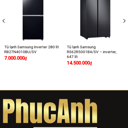
Tủ lạnh Samsung Inverter 280 lít
Tủ lạnh Samsung
RB27N4010BU/SV
RS62R5001B4/SV – inverter,
647 lít
7.000.000
₫
14.500.000
₫