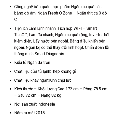
Công nghệ bảo quản thực phẩm:
Ngăn rau quả cân
bằng độ ẩm,
Ngăn Fresh O Zone – Ngăn thịt cá 0 độ
C
Tiện ích:
Làm lạnh nhanh
,
Tích hợp WIFI – Smart
ThinQ™
,
Làm đá nhanh
,
Ngăn rau quả rộng
,
Inverter tiết
kiệm điện
,
Lấy nước bên ngoài
,
Bảng điều khiển bên
ngoài
, Ngăn kệ có thể thay đổi linh hoạt, Chẩn đoán lỗi
thông minh Smart Diagnosis
Kiểu tủ:
Ngăn đá trên
Chất liệu cửa tủ lạnh:
Thép không gỉ
Chất liệu khay ngăn:
Kính chịu lực
Kích thước – Khối lượng:
Cao 172 cm – Rộng 78.5 cm
– Sâu 72 cm – Nặng 82 kg
Nơi sản xuất:
Indonesia
Năm ra mắt:
2018