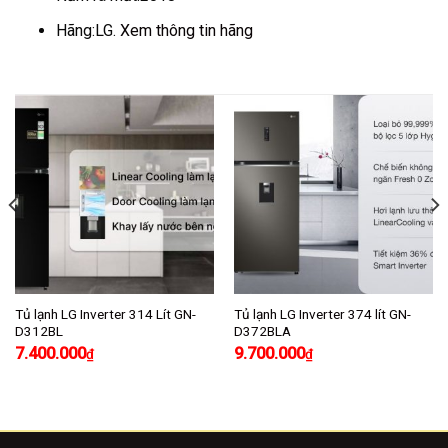
Hãng:
LG.
Xem thông tin hãng
Tủ lạnh LG Inverter 314 Lít GN-
Tủ lạnh LG Inverter 374 lít GN-
D312BL
D372BLA
7.400.000
9.700.000
₫
₫